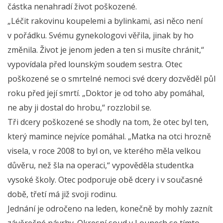
částka nenahradí život poškozené.
„Léčit rakovinu koupelemi a bylinkami, asi něco není
v pořádku. Svému gynekologovi věřila, jinak by ho
změnila. Život je jenom jeden a ten si musíte chránit,“
vypovídala před lounským soudem sestra. Otec
poškozené se o smrtelné nemoci své dcery dozvěděl půl
roku před její smrtí. „Doktor je od toho aby pomáhal,
ne aby ji dostal do hrobu,“ rozzlobil se.
Tři dcery poškozené se shodly na tom, že otec byl ten,
který mamince nejvíce pomáhal. „Matka na otci hrozně
visela, v roce 2008 to byl on, ve kterého měla velkou
důvěru, než šla na operaci,“ vypověděla studentka
vysoké školy. Otec podporuje obě dcery i v současné
době, třetí má již svoji rodinu.
Jednání je odročeno na leden, konečně by mohly zaznít
závěrečné návrhy. Okresní soud v Lounech se tímto