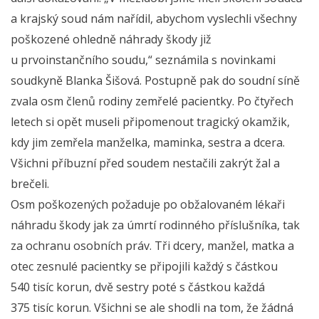
a krajský soud nám nařídil, abychom vyslechli všechny
poškozené ohledně náhrady škody již
u prvoinstančního soudu,“ seznámila s novinkami
soudkyně Blanka Šišová. Postupně pak do soudní síně
zvala osm členů rodiny zemřelé pacientky. Po čtyřech
letech si opět museli připomenout tragický okamžik,
kdy jim zemřela manželka, maminka, sestra a dcera.
Všichni příbuzní před soudem nestačili zakrýt žal a
brečeli.
Osm poškozených požaduje po obžalovaném lékaři
náhradu škody jak za úmrtí rodinného příslušníka, tak
za ochranu osobních práv. Tři dcery, manžel, matka a
otec zesnulé pacientky se připojili každý s částkou
540 tisíc korun, dvě sestry poté s částkou každá
375 tisíc korun. Všichni se ale shodli na tom, že žádná