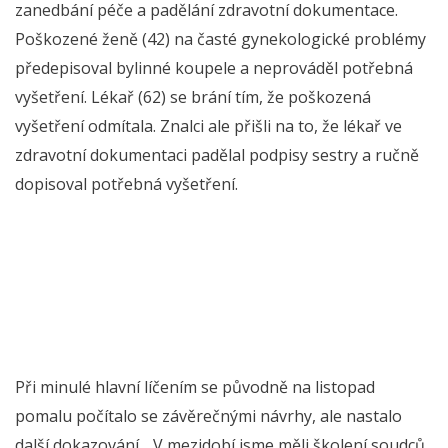
zanedbání péče a padělání zdravotní dokumentace.
Poškozené ženě (42) na časté gynekologické problémy
předepisoval bylinné koupele a neprováděl potřebná
vyšetření. Lékař (62) se brání tím, že poškozená
vyšetření odmítala. Znalci ale přišli na to, že lékař ve
zdravotní dokumentaci padělal podpisy sestry a ručně
dopisoval potřebná vyšetření.
Při minulé hlavní líčením se původně na listopad
pomalu počítalo se závěrečnými návrhy, ale nastalo
další dokazování. „V mezidobí jsme měli školení soudců