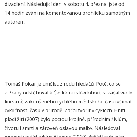
divadlení. Následující den, v sobotu 4. března, jste od
14 hodin zváni na komentovanou prohlídku samotným
autorem.
Tomáš Polcar je umělec z rodu hledačů. Poté, co se
z Prahy odstěhoval k Českému středohoří, si začal vedle
lineárně zakoušeného rychlého městského času všímat
cykličnosti času v přírodě. Začal tvořit v cyklech. Hnití
plodí žití (2007) bylo poctou krajině, přírodním živlům,
životu i smrti a zároveň oslavou malby. Následoval
geometrizující cyklus Atomos (2010), řešící kruh jako