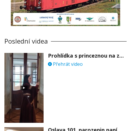
Poslední videa
Prohlídka s princeznou na zámku Stekník
Přehrát video
Oslava 101. narozenin paní Věry Skořepové