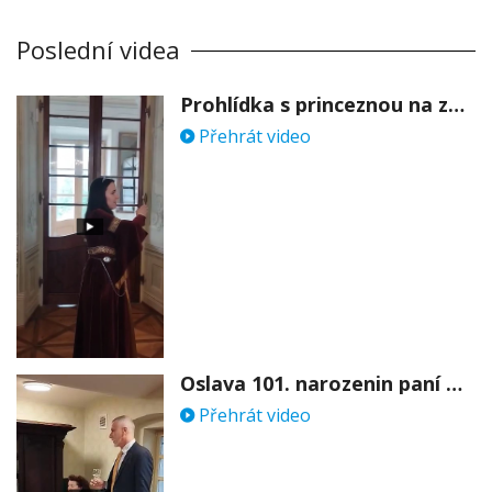
Poslední videa
Prohlídka s princeznou na zámku Stekník
Přehrát video
Oslava 101. narozenin paní Věry Skořepové
Přehrát video