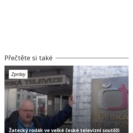
Přečtěte si také
Zprávy
Žatecký rodák ve velké české televizní soutěži