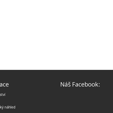
ace
Náš Facebook:
ství
cký náhled