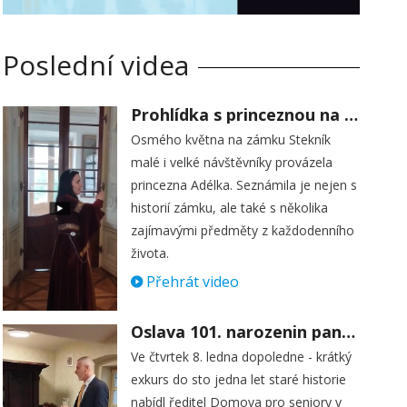
Poslední videa
Prohlídka s princeznou na zámku Stekník
Osmého května na zámku Stekník
malé i velké návštěvníky provázela
princezna Adélka. Seznámila je nejen s
historií zámku, ale také s několika
zajímavými předměty z každodenního
života.
Přehrát video
Oslava 101. narozenin paní Věry Skořepové
Ve čtvrtek 8. ledna dopoledne - krátký
exkurs do sto jedna let staré historie
nabídl ředitel Domova pro seniory v