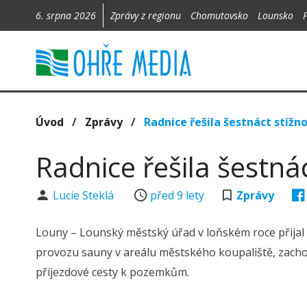
6. srpna 2026
Zprávy z regionu
Chomutovsko
Lounsko
Úvod
/
Zprávy
/
Radnice řešila šestnáct stížnos
Radnice řešila šestnáct
Lucie Steklá
před 9 lety
Zprávy
Louny – Lounský městský úřad v loňském roce přijal še
provozu sauny v areálu městského koupaliště, zacho
příjezdové cesty k pozemkům.