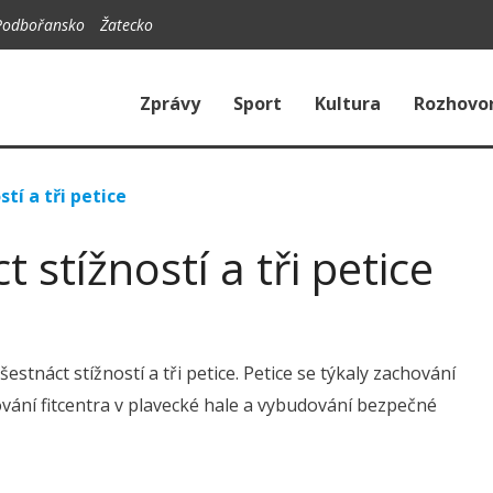
Podbořansko
Žatecko
Zprávy
Sport
Kultura
Rozhovo
tí a tři petice
 stížností a tři petice
stnáct stížností a tři petice. Petice se týkaly zachování
vání fitcentra v plavecké hale a vybudování bezpečné