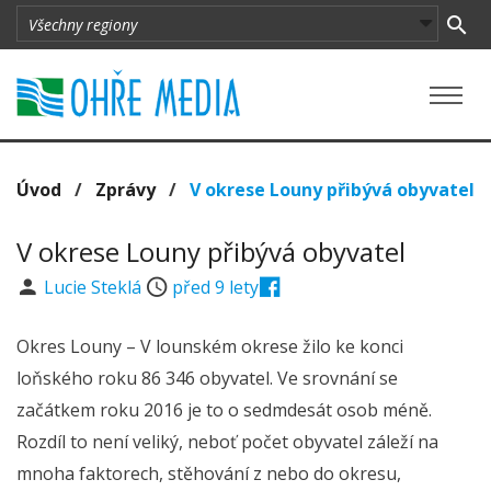
Úvod
/
Zprávy
/
V okrese Louny přibývá obyvatel
V okrese Louny přibývá obyvatel
Lucie Steklá
před 9 lety
Okres Louny – V lounském okrese žilo ke konci
loňského roku 86 346 obyvatel. Ve srovnání se
začátkem roku 2016 je to o sedmdesát osob méně.
Rozdíl to není veliký, neboť počet obyvatel záleží na
mnoha faktorech, stěhování z nebo do okresu,