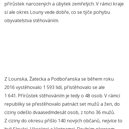
přírůstek narozených a úbytek zemřelých. V rámci kraje
si ale okres Louny vede dobře, co se týče pohybu
obyvatelstva stěhováním.
Z Lounska, Žatecka a Podbořanska se během roku
2016 vystěhovalo 1 593 lidí, přistěhovalo se ale
1 641. Přírůstek stěhováním je tedy o 48 osob. V rámci
republiky se přestěhovalo patnáct set mužů a žen, do
ciziny odešlo dvaasedmdesát osob, z toho 36 mužů.
Z ciziny do okresu přišlo 140 nových občanů, nejvíce to
byli Slováci, Ukrajinci a Vietnamci. Druhým okresem