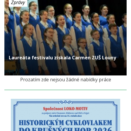
Zprávy
Laureáta festivalu získala Carmen ZUŠ Louny
před 9 lety
Prozatím zde nejsou žádné nabídky práce