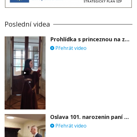
Poslední videa
Prohlídka s princeznou na zámku Stekník
Přehrát video
Oslava 101. narozenin paní Věry Skořepové
Přehrát video