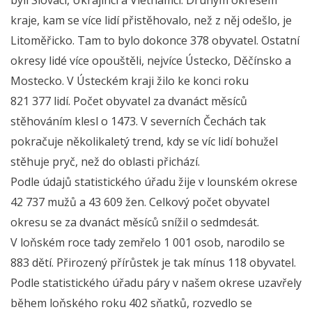
kraje, kam se více lidí přistěhovalo, než z něj odešlo, je
Litoměřicko. Tam to bylo dokonce 378 obyvatel. Ostatní
okresy lidé více opouštěli, nejvíce Ústecko, Děčínsko a
Mostecko. V Ústeckém kraji žilo ke konci roku
821 377 lidí. Počet obyvatel za dvanáct měsíců
stěhováním klesl o 1473. V severních Čechách tak
pokračuje několikaletý trend, kdy se víc lidí bohužel
stěhuje pryč, než do oblasti přichází.
Podle údajů statistického úřadu žije v lounském okrese
42 737 mužů a 43 609 žen. Celkový počet obyvatel
okresu se za dvanáct měsíců snížil o sedmdesát.
V loňském roce tady zemřelo 1 001 osob, narodilo se
883 dětí. Přirozený přírůstek je tak mínus 118 obyvatel.
Podle statistického úřadu páry v našem okrese uzavřely
během loňského roku 402 sňatků, rozvedlo se