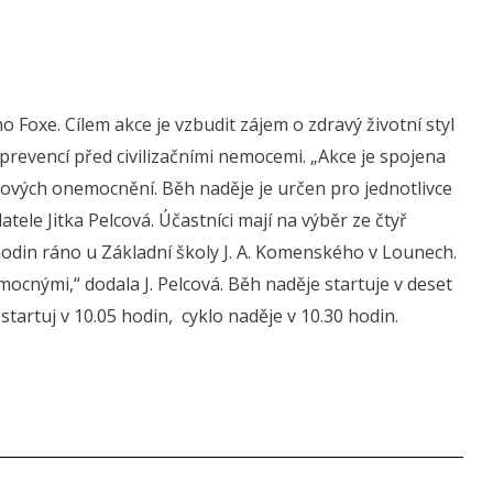
Foxe. Cílem akce je vzbudit zájem o zdravý životní styl
revencí před civilizačními nemocemi. „Akce je spojena
ových onemocnění. Běh naděje je určen pro jednotlivce
tele Jitka Pelcová. Účastníci mají na výběr ze čtyř
hodin ráno u Základní školy J. A. Komenského v Lounech.
emocnými,“ dodala J. Pelcová. Běh naděje startuje v deset
tartuj v 10.05 hodin, cyklo naděje v 10.30 hodin.