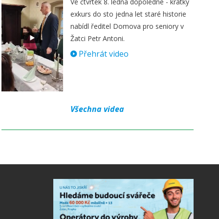
Ve čtvrtek 8. ledna dopoledne - krátký
exkurs do sto jedna let staré historie
nabídl ředitel Domova pro seniory v
Žatci Petr Antoni.
Přehrát video
Všechna videa