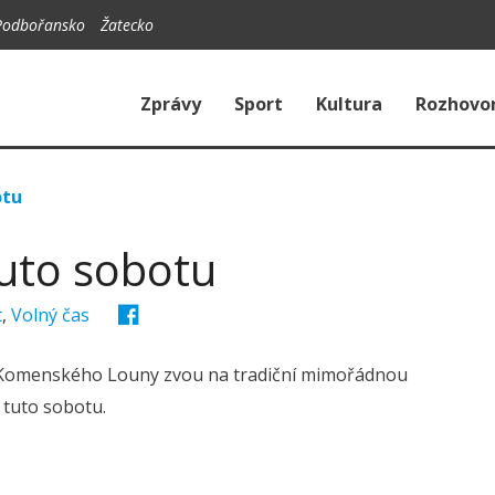
Podbořansko
Žatecko
Zprávy
Sport
Kultura
Rozhovo
otu
tuto sobotu
t
,
Volný čas
A. Komenského Louny zvou na tradiční mimořádnou
je tuto sobotu.