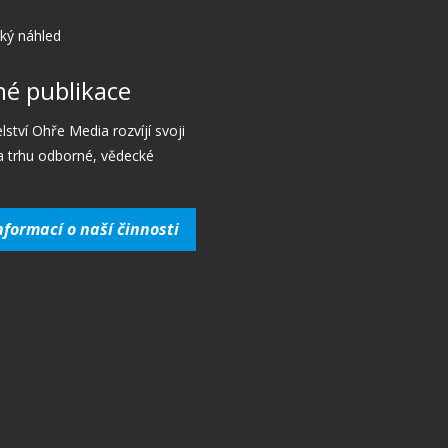
cký náhled
é publikace
lství Ohře Media rozvíjí svoji
a trhu odborné, vědecké
nformací o naší činnosti