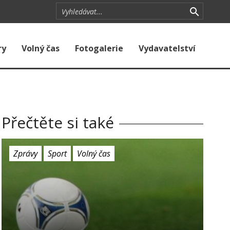
ry
Volný čas
Fotogalerie
Vydavatelství
Přečtěte si také
Zprávy
Sport
Volný čas