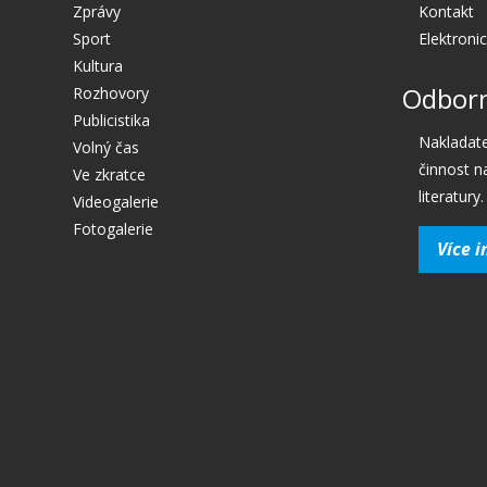
Zprávy
Kontakt
Sport
Elektroni
Kultura
Odborn
Rozhovory
Publicistika
Nakladate
Volný čas
činnost n
Ve zkratce
literatury.
Videogalerie
Fotogalerie
Více i