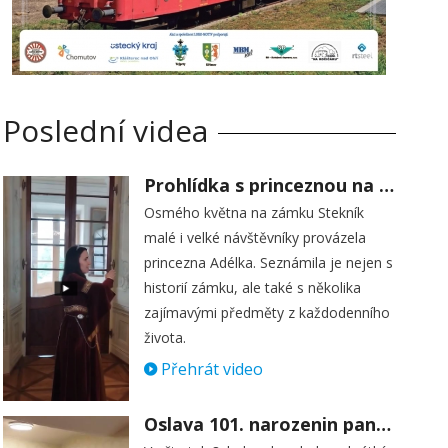
Poslední videa
Prohlídka s princeznou na zámku Stekník
Osmého května na zámku Stekník
malé i velké návštěvníky provázela
princezna Adélka. Seznámila je nejen s
historií zámku, ale také s několika
zajímavými předměty z každodenního
života.
Přehrát video
Oslava 101. narozenin paní Věry Skořepové