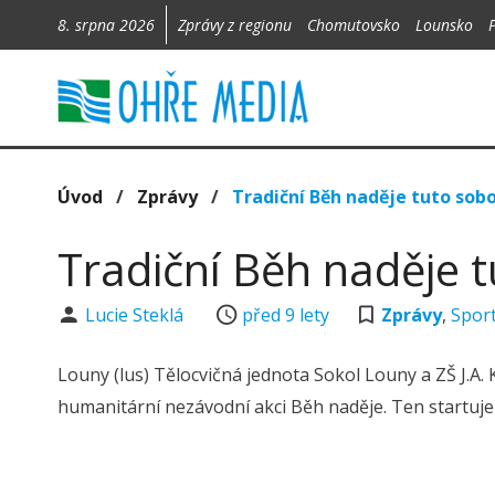
8. srpna 2026
Zprávy z regionu
Chomutovsko
Lounsko
Úvod
/
Zprávy
/
Tradiční Běh naděje tuto sob
Tradiční Běh naděje 
Lucie Steklá
před 9 lety
Zprávy
,
Spor
Louny (lus) Tělocvičná jednota Sokol Louny a ZŠ J.
humanitární nezávodní akci Běh naděje. Ten startu