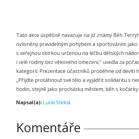
Tato akce úspěšně navazuje na již známý Běh Terryho 
ovlivněný pravidelným pohybem a sportováním jako p
s veřejnou sbírkou určenou na léčbu dětských nádor
i celé rodiny bez věkového omezení,“ uvedla za pořada
kategorií. Prezentace účastníků proběhne od devíti 
„Přijdte protáhnout své tělo a vyjádřit solidaritu s n
hodin, stejně jako procházka městem, běh s kočárky s
Napsal(a):
Lucie Steklá
Komentáře