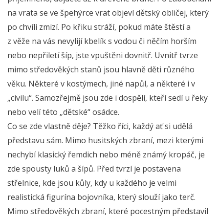
na vrata se ve špehýrce vrat objeví dětský obličej, který
po chvíli zmizí. Po křiku stráží, pokud máte štěstí a
z věže na vás nevylijí kbelík s vodou či něčím horším
nebo nepřiletí šíp, jste vpuštěni dovnitř. Uvnitř tvrze
mimo středověkých stanů jsou hlavně děti různého
věku. Některé v kostýmech, jiné napůl, a některé i v
„civilu“. Samozřejmě jsou zde i dospělí, kteří sedí u řeky
nebo velí této „dětské“ osádce.
Co se zde vlastně děje? Těžko říci, každý ať si udělá
představu sám. Mimo husitských zbraní, mezi kterými
nechybí klasický řemdich nebo méně známý kropáč, je
zde spousty luků a šípů. Před tvrzí je postavena
střelnice, kde jsou kůly, kdy u každého je velmi
realistická figurína bojovníka, který slouží jako terč.
Mimo středověkých zbraní, které pocestným představil