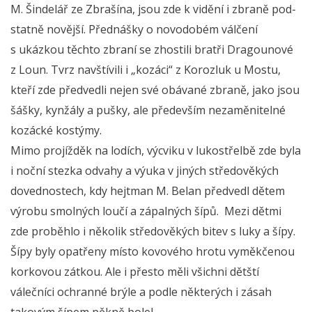
M. Šindelář ze Zbrašína, jsou zde k vidění i zbraně pod-
statně novější. Přednášky o novodobém válčení
s ukázkou těchto zbraní se zhostili bratři Dragounové
z Loun. Tvrz navštívili i „kozáci“ z Korozluk u Mostu,
kteří zde předvedli nejen své obávané zbraně, jako jsou
šášky, kynžály a pušky, ale především nezaměnitelné
kozácké kostýmy.
Mimo projížděk na lodích, výcviku v lukostřelbě zde byla
i noční stezka odvahy a výuka v jiných středověkých
dovednostech, kdy hejtman M. Belan předvedl dětem
výrobu smolných loučí a zápalných šípů. Mezi dětmi
zde proběhlo i několik středověkých bitev s luky a šípy.
Šípy byly opatřeny místo kovového hrotu vyměkčenou
korkovou zátkou. Ale i přesto měli všichni dětští
válečníci ochranné brýle a podle některých i zásah
takovým šípem pěkně bolel.