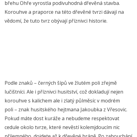
břehu Ohře vyrostla podivuhodná dřevěná stavba.
Korouhve a praporce na této dřevěné tvrzi dávají na
vědomí, že tuto tvrz obývají příznivci historie.
Podle znaků – černých šípů ve žlutém poli zřejmě
lučištníci. Ale i příznivci husitství, což dokladují nejen
korouhve s kalichem ale i zlatý půlměsíc v modrém
poli – znak husitského hejtmana Jakoubka z Vřesovic.
Pokud máte dost kuráže a nebudeme respektovat
cedule okolo tvrze, které nevěstí kolemjdoucím nic
příjemného, dojdete až k dřevěné bráně. Po zabouchání