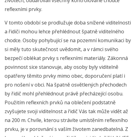
životech, obdarovali všechny kontrolované chodce
reflexními prvky.
V tomto období se prodlužuje doba snížené viditelnosti
a řidiči mohou lehce přehlédnout špatně viditelného
chodce. Osoby pohybující se na pozemní komunikaci by
si měly tuto skutečnost uvědomit, a v rámci svého
bezpečí oblékat prvky s reflexními materiály. Zákonná
povinnost sice stanovuje, aby osoby byly viditelně
opatřeny těmito prvky mimo obec, doporučení platí i
pro nošení v obci. Na špatně osvětlených přechodech
by řidič mohl přehlédnout právě přecházející osobu.
Použitím reflexních prvků na oblečení podstatně
zvyšujete svoji viditelnost a řidič Vás tak může vidět až
na 200 m. Chvíle, kterou strávíte umístěním reflexního
prvku, je v porovnání s vaším životem zanedbatelná. Z