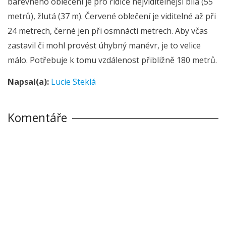
barevného oblečení je pro řidiče nejviditelnější bílá (55
metrů), žlutá (37 m). Červené oblečení je viditelné až při
24 metrech, černé jen při osmnácti metrech. Aby včas
zastavil či mohl provést úhybný manévr, je to velice
málo. Potřebuje k tomu vzdálenost přibližně 180 metrů.
Napsal(a):
Lucie Steklá
Komentáře