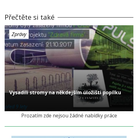
Přečtěte si také
Zprávy
Vysadili stromy na někdejším úložišti popílku
před 9 lety
Prozatím zde nejsou žádné nabídky práce