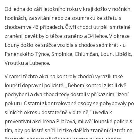
Od ledna do září letošního roku v kraji došlo v nočních
hodinách, za svítání nebo za soumraku ke střetu s
chodcem ve 46 případech. Čtyři chodci utrpěli smrtelné
zranění, devět bylo těžce zraněno a 34 lehce. V okrese
Louny došlo ke srážce vozidla a chodce sedmkrát - u
Panenského Týnce, Smolnice, Chlumčan, Loun, Liběšic,
Vroutku a Lubence.
V rámci těchto akcí na kontroly chodců vyrazili také
lounští dopravní policisté. „Během kontrol zjistili dvě
pochybení a dva chodci tedy dostali v příkazním řízení
pokutu. Ostatní zkontrolované osoby se pohybovaly po
silnicích okresu dostatečně viditelně,“ uvedla k
preventivní akci Irena Pilařová, mluvčí lounské policie s
tím, aby policisté snížili riziko dalších zranění či ztrát na