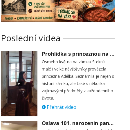
Poslední videa
Prohlídka s princeznou na zámku Stekník
Osmého května na zámku Stekník
malé i velké návštěvníky provázela
princezna Adélka. Seznámila je nejen s
historií zámku, ale také s několika
zajímavými předměty z každodenního
života.
Přehrát video
Oslava 101. narozenin paní Věry Skořepové