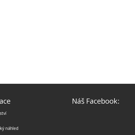
ace
Náš Facebook:
ství
cký náhled