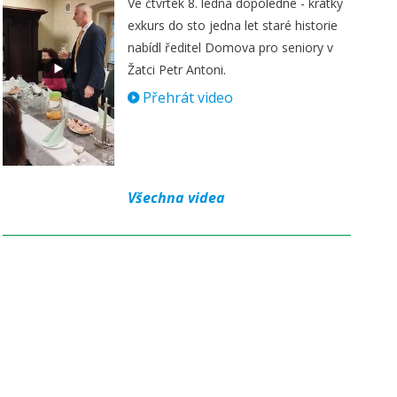
Ve čtvrtek 8. ledna dopoledne - krátký
exkurs do sto jedna let staré historie
nabídl ředitel Domova pro seniory v
Žatci Petr Antoni.
Přehrát video
Všechna videa