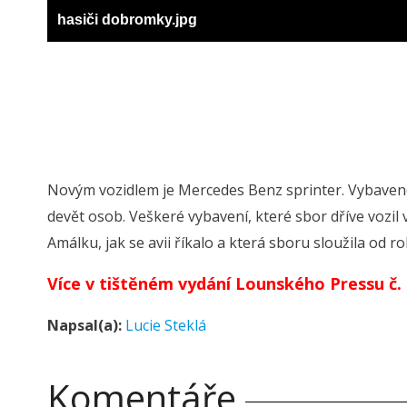
hasiči dobromky.jpg
Novým vozidlem je Mercedes Benz sprinter. Vybaveno
devět osob. Veškeré vybavení, které sbor dříve vozil 
Amálku, jak se avii říkalo a která sboru sloužila od r
Více v tištěném vydání Lounského Pressu č. 2
Napsal(a):
Lucie Steklá
Komentáře