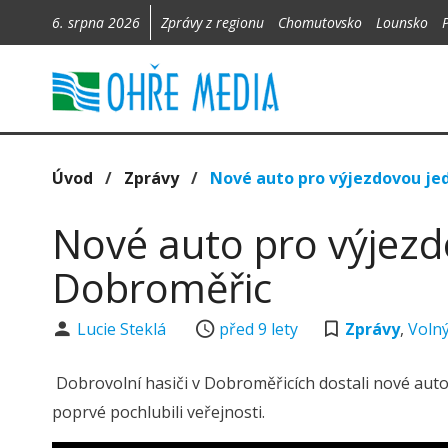
6. srpna 2026
Zprávy z regionu
Chomutovsko
Lounsko
Úvod
/
Zprávy
/
Nové auto pro výjezdovou je
Nové auto pro výjez
Dobroměřic
Lucie Steklá
před 9 lety
Zprávy
,
Volný
Dobrovolní hasiči v Dobroměřicích dostali nové auto
poprvé pochlubili veřejnosti.