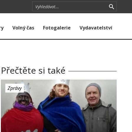
ry
Volný čas
Fotogalerie
Vydavatelství
Přečtěte si také
Zprávy