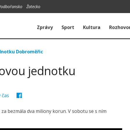
Podbořansko
Žatecko
Zprávy
Sport
Kultura
Rozhovo
dnotku Dobroměřic
dovou jednotku
 čas
 za bezmála dva miliony korun. V sobotu se s ním