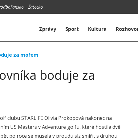
Podbořansko
Žatecko
Zprávy
Sport
Kultura
Rozhovo
boduje za mořem
kovníka boduje za
golf clubu STARLIFE Olivia Prokopová nakonec na
šním US Masters v Adventure golfu, které hostila dvě
opět po roce se musela v proudu slz smířit s druhou