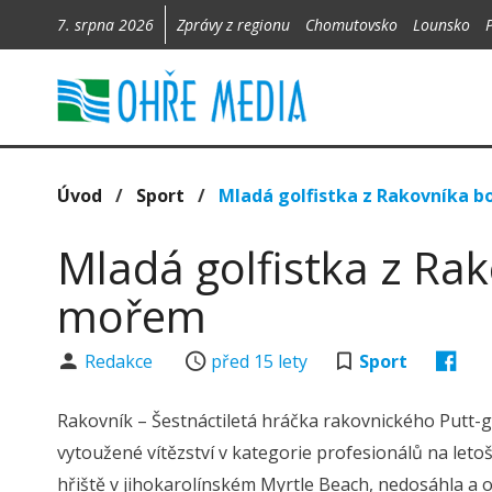
7. srpna 2026
Zprávy z regionu
Chomutovsko
Lounsko
Úvod
/
Sport
/
Mladá golfistka z Rakovníka 
Mladá golfistka z Ra
mořem
Redakce
před 15 lety
Sport
Rakovník – Šestnáctiletá hráčka rakovnického Putt-
vytoužené vítězství v kategorie profesionálů na leto
hřiště v jihokarolínském Myrtle Beach, nedosáhla a 