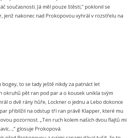
ráč současnosti. Já měl pouze štěstí," poklonil se
, jenž nakonec nad Prokopovou vyhrál v rozstřelu na
 bogey, to se tady ještě nikdy za patnáct let
ch okruhů pět ran pod par a o kousek unikla svým
rál o dvě rány hůře, Lockner o jednu a Lebo dokonce
 par přiblížil na odstup tří ran právě Klapper, které mu
kovou pozornost. „Ten ruch kolem našich dvou flajtů mi
navíc…,“ glosuje Prokopová.
k před Prokopovou a svými ranami dával tušit, že to