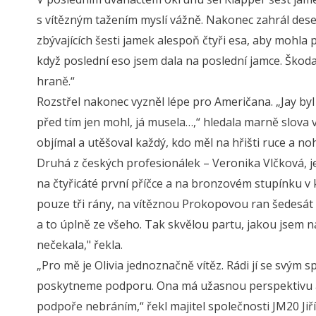
s vítězným tažením myslí vážně. Nakonec zahrál des
zbývajících šesti jamek alespoň čtyři esa, aby mohla
když poslední eso jsem dala na poslední jamce. Škoda
hraně.“
Rozstřel nakonec vyzněl lépe pro Američana. „Jay byl 
před tím jen mohl, já musela…,“ hledala marně slova 
objímal a utěšoval každý, kdo měl na hřišti ruce a no
Druhá z českých profesionálek – Veronika Vlčková, j
na čtyřicáté první příčce a na bronzovém stupínku v 
pouze tři rány, na vítěznou Prokopovou ran šedesát 
a to úplně ze všeho. Tak skvělou partu, jakou jsem n
nečekala," řekla.
„Pro mě je Olivia jednoznačně vítěz. Rádi jí se svým
poskytneme podporu. Ona má užasnou perspektivu a hl
podpoře nebráním,“ řekl majitel společnosti JM20 Jiří