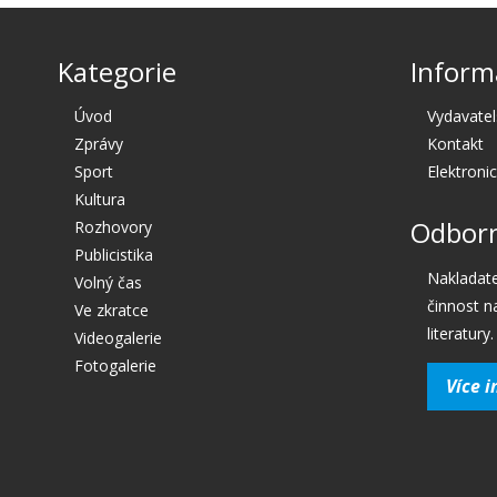
Kategorie
Inform
Úvod
Vydavatel
Zprávy
Kontakt
Sport
Elektroni
Kultura
Odborn
Rozhovory
Publicistika
Nakladate
Volný čas
činnost n
Ve zkratce
literatury.
Videogalerie
Fotogalerie
Více i