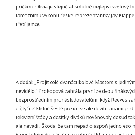
příčkou. Olivia je stejně absolutně nejlepší světový h
famóznímu výkonu české reprezentantky Jay Klapper
třetí jamce.
A dodal: „Projít celé dvanáctikolové Masters s jediným
nevidělo.“ Prokopová zahrála první ze dvou finálový
bezprostředním pronásledovatelům, když Reeves zah
o čtyři. Z klidné šesté pozice se ale devíti ranami pod
televizní štáby a desítky diváků nevěnovaly dosud ta
ale nevadil. Škoda, že tam nepadlo aspoň jedno eso 
V posledním dvanáctém okruhu šel Klapper šest jame