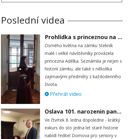
Poslední videa
Prohlídka s princeznou na zámku Stekník
Osmého května na zámku Stekník
malé i velké návštěvníky provázela
princezna Adélka. Seznámila je nejen s
historií zámku, ale také s několika
zajímavými předměty z každodenního
života.
Přehrát video
Oslava 101. narozenin paní Věry Skořepové
Ve čtvrtek 8. ledna dopoledne - krátký
exkurs do sto jedna let staré historie
nabídl ředitel Domova pro seniory v