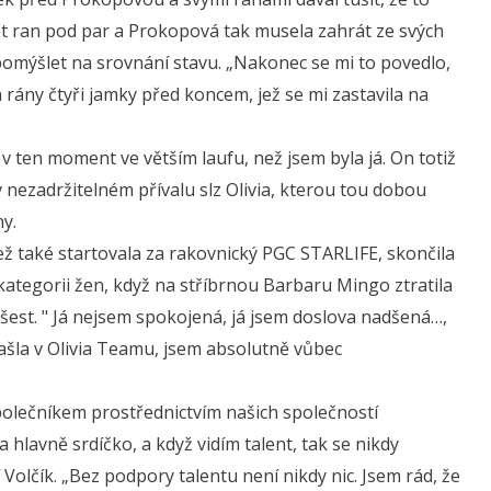
et ran pod par a Prokopová tak musela zahrát ze svých
 pomýšlet na srovnání stavu. „Nakonec se mi to povedlo,
 rány čtyři jamky před koncem, jež se mi zastavila na
v ten moment ve větším laufu, než jsem byla já. On totiž
v nezadržitelném přívalu slz Olivia, kterou tou dobou
hy.
ež také startovala za rakovnický PGC STARLIFE, skončila
kategorii žen, když na stříbrnou Barbaru Mingo ztratila
šest. " Já nejsem spokojená, já jsem doslova nadšená…,
ašla v Olivia Teamu, jsem absolutně vůbec
 společníkem prostřednictvím našich společností
avně srdíčko, a když vidím talent, tak se nikdy
 Volčík. „Bez podpory talentu není nikdy nic. Jsem rád, že