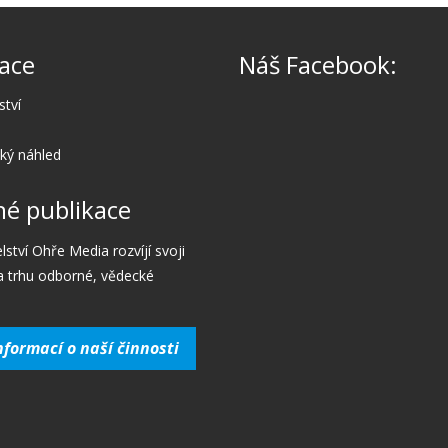
ace
Náš Facebook:
ství
cký náhled
é publikace
lství Ohře Media rozvíjí svoji
a trhu odborné, vědecké
nformací o naší činnosti