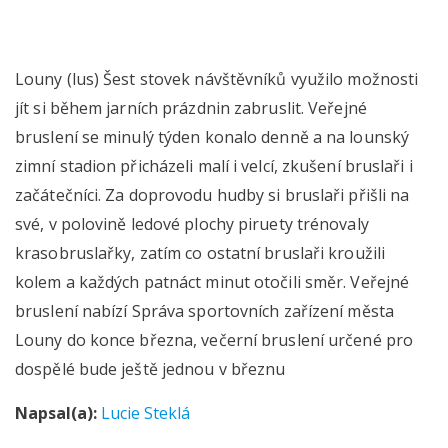
Louny (lus) Šest stovek návštěvníků využilo možnosti
jít si během jarních prázdnin zabruslit. Veřejné
bruslení se minulý týden konalo denně a na lounský
zimní stadion přicházeli malí i velcí, zkušení bruslaři i
začátečníci. Za doprovodu hudby si bruslaři přišli na
své, v polovině ledové plochy piruety trénovaly
krasobruslařky, zatím co ostatní bruslaři kroužili
kolem a každých patnáct minut otočili směr. Veřejné
bruslení nabízí Správa sportovních zařízení města
Louny do konce března, večerní bruslení určené pro
dospělé bude ještě jednou v březnu
Napsal(a):
Lucie Steklá