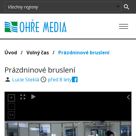
Úvod
/
Volný čas
/
Prázdninové bruslení
Prázdninové bruslení
Lucie Steklá
před 8 lety