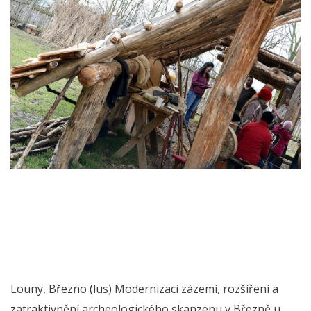
Louny, Březno (lus) Modernizaci zázemí, rozšíření a
zatraktivnění archeologického skanzenu v Březně u