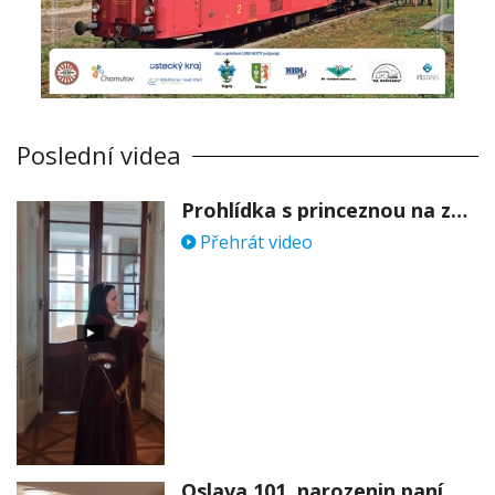
Poslední videa
Prohlídka s princeznou na zámku Stekník
Přehrát video
Oslava 101. narozenin paní Věry Skořepové