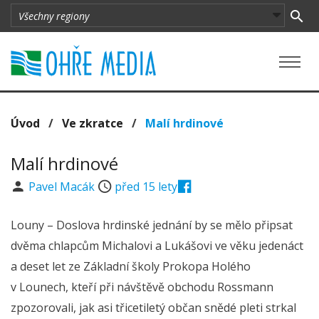
Úvod
/
Ve zkratce
/
Malí hrdinové
Malí hrdinové
Pavel Macák
před 15 lety
Louny – Doslova hrdinské jednání by se mělo připsat
dvěma chlapcům Michalovi a Lukášovi ve věku jedenáct
a deset let ze Základní školy Prokopa Holého
v Lounech, kteří při návštěvě obchodu Rossmann
zpozorovali, jak asi třicetiletý občan snědé pleti strkal