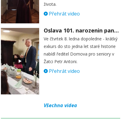
života.
Přehrát video
Oslava 101. narozenin paní Věry Skořepové
Ve čtvrtek 8. ledna dopoledne - krátký
exkurs do sto jedna let staré historie
nabídl ředitel Domova pro seniory v
Žatci Petr Antoni.
Přehrát video
Všechna videa