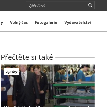
ry
Volný čas
Fotogalerie
Vydavatelství
Přečtěte si také
Zprávy