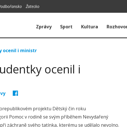
Podbořansko
Žatecko
Zprávy
Sport
Kultura
Rozhovo
ocenil i ministr
udentky ocenil i
ávy
lorepublikovém projektu Dětský čin roku
tegorii Pomoc v rodině se svým příběhem Nevydařený
 při záchraně svého tatínka, kterému se udělalo nevolno.