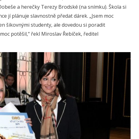
 Dobeše a herečky Terezy Brodské (na snímku). Škola si
nce jí plánuje slavnostně předat dárek. „Jsem moc
en šikovnými studenty, ale dovedou si poradit
moc potěšil,“ řekl Miroslav Řebíček, ředitel