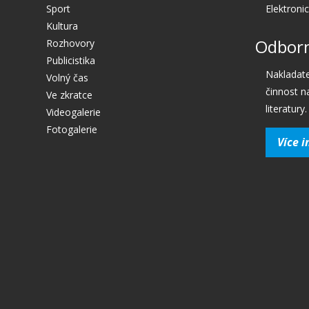
Sport
Elektroni
Kultura
Odborn
Rozhovory
Publicistika
Nakladate
Volný čas
činnost n
Ve zkratce
literatury.
Videogalerie
Fotogalerie
Více i