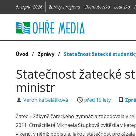
6. srpna 2026
Zprávy z regionu
Chomutovsko
Lounsko
Úvod
/
Zprávy
/
Statečnost žatecké studentky 
Statečnost žatecké st
ministr
Veronika Salášková
před 15 lety
Zpr
Žatec – Žákyně žateckého gymnázia zabodovala v ce
2011. Čtrnáctiletá Michaela Stupková zvítězila v ka
víkend, v němž popisuje, jakou statečnost prokázala