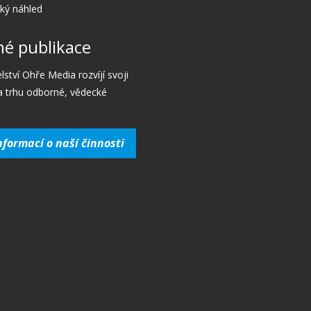
cký náhled
é publikace
lství Ohře Media rozvíjí svoji
a trhu odborné, vědecké
nformací o naší činnosti