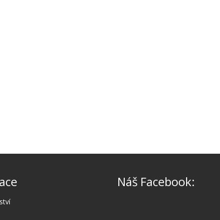
ace
Náš Facebook:
ství