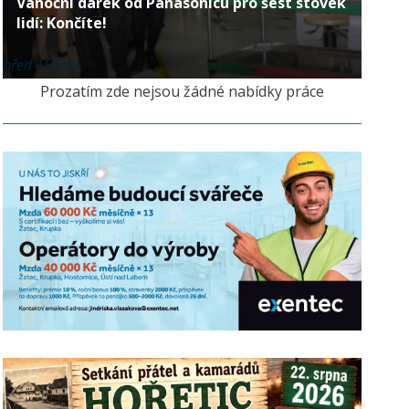
Vánoční dárek od Panasonicu pro šest stovek
lidí: Končíte!
před 15 lety
Prozatím zde nejsou žádné nabídky práce