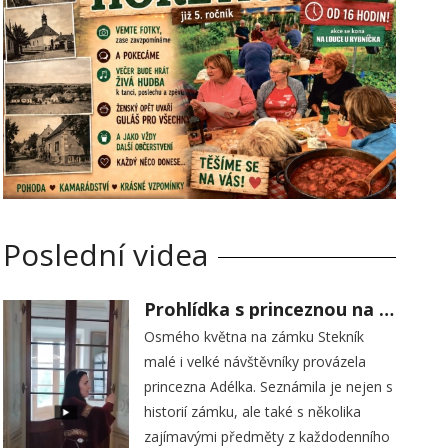
Poslední videa
Prohlídka s princeznou na zámku Stekník
Osmého května na zámku Stekník
malé i velké návštěvníky provázela
princezna Adélka. Seznámila je nejen s
historií zámku, ale také s několika
zajímavými předměty z každodenního