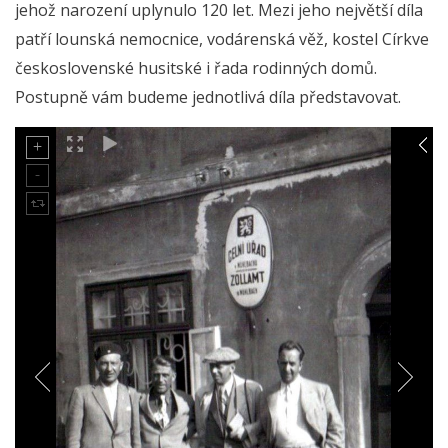
jehož narození uplynulo 120 let. Mezi jeho největší díla
patří lounská nemocnice, vodárenská věž, kostel Církve
československé husitské i řada rodinných domů.
Postupně vám budeme jednotlivá díla představovat.