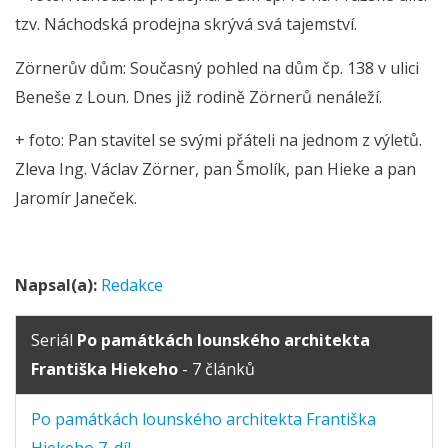
tzv. Náchodská prodejna skrývá svá tajemství.
Zörnerův dům: Současný pohled na dům čp. 138 v ulici
Beneše z Loun. Dnes již rodině Zörnerů nenáleží.
+ foto: Pan stavitel se svými přáteli na jednom z výletů.
Zleva Ing. Václav Zörner, pan Šmolík, pan Hieke a pan
Jaromír Janeček.
Napsal(a):
Redakce
Seriál
Po památkách lounského architekta
Františka Hiekeho
- 7 článků
Po památkách lounského architekta Františka
Hiekeho 7. díl