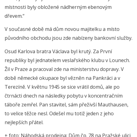
místnosti byly obložené nádherným ebenovým
dřevem.“
V současné době má dům novou majitelku a místo
původního obchodu jsou zde nabízeny bankovní služby.
Osud Karlova bratra Václava byl krutý. Za První
republiky byl jednatelem veslařského klubu v Lounech.
Žil v Praze a pracoval zde na ministerstvu dopravy. V
době německé okupace byl vězněn na Pankráci a v
Terezíně. V květnu 1945 se sice vrátil domů, ale po
čtrnácti dnech na následky pobytu v koncentračním
táboře zemřel. Pan stavitel, sám přeživší Mauthausen,
to velice těžce nesl. Odešel mu totiž jeden z jeho
nejlepších přátel.
+ foto: Náhodská prodejna: Dům čp. 78 na Pražské ulici