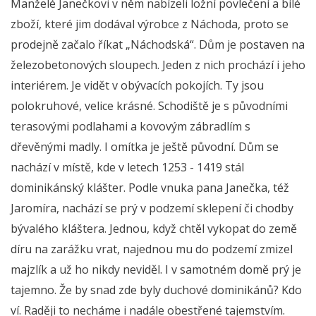
Manželé Janečkovi v něm nabízeli ložní povlečení a bílé
zboží, které jim dodával výrobce z Náchoda, proto se
prodejně začalo říkat „Náchodská“. Dům je postaven na
železobetonových sloupech. Jeden z nich prochází i jeho
interiérem. Je vidět v obývacích pokojích. Ty jsou
polokruhové, velice krásné. Schodiště je s původními
terasovými podlahami a kovovým zábradlím s
dřevěnými madly. I omítka je ještě původní. Dům se
nachází v místě, kde v letech 1253 - 1419 stál
dominikánský klášter. Podle vnuka pana Janečka, též
Jaromíra, nachází se prý v podzemí sklepení či chodby
bývalého kláštera. Jednou, když chtěl vykopat do země
díru na zarážku vrat, najednou mu do podzemí zmizel
majzlík a už ho nikdy neviděl. I v samotném domě prý je
tajemno. Že by snad zde byly duchové dominikánů? Kdo
ví. Raději to necháme i nadále obestřené tajemstvím.