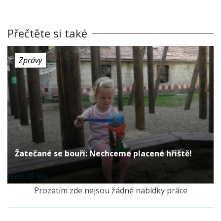
Přečtěte si také
Zprávy
Žatečané se bouří: Nechceme placené hřiště!
před 15 lety
Prozatím zde nejsou žádné nabídky práce