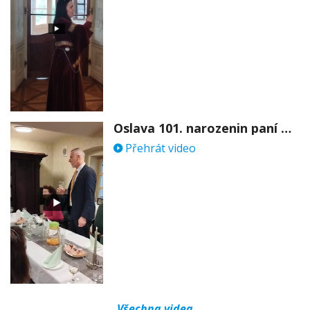
Oslava 101. narozenin paní Věry Skořepové
Přehrát video
Všechna videa