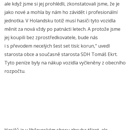
ale když jsme si jej prohlédli, zkonstatovali jsme, že je
jako nové a mohla by nám ho závidět i profesionální
jednotka. V Holandsku totiž musí hasiči tyto vozidla
měnit za nová vždy po patnácti letech. A protože jsme
jej koupili bez zprostředkovatele, bude nás
i s převodem necelých šest set tisíc korun,“ uvedl
starosta obce a současně starosta SDH Tomáš Ekrt.
Tyto peníze byly na nákup vozidla vyčleněny z obecního
rozpočtu.
Hasičů je v libčeveském sboru zhruba třicet, ale