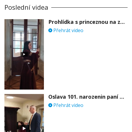
Poslední videa
Prohlídka s princeznou na zámku Stekník
Přehrát video
Oslava 101. narozenin paní Věry Skořepové
Přehrát video