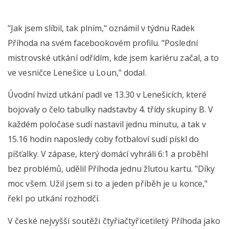
"Jak jsem slíbil, tak plním," oznámil v týdnu Radek
Příhoda na svém facebookovém profilu. "
Poslední
mistrovské utkání odřídím, kde jsem kariéru začal, a to
ve vesničce Lenešice u Loun," dodal.
Úvodní hvizd utkání padl ve 13.30 v Lenešicích, které
bojovaly o čelo tabulky nadstavby 4. třídy skupiny B. V
každém poločase sudí nastavil jednu minutu, a tak v
15.16 hodin naposledy coby fotbaloví sudí pískl do
píšťalky. V zápase, který domácí vyhráli 6:1 a proběhl
bez problémů, udělil Příhoda jednu žlutou kartu. "
Díky
moc všem. Užil jsem si to a jeden příběh je u konce,"
řekl po utkání
rozhodčí
.
V české nejvyšší soutěži čtyřiačtyřicetiletý Příhoda jako