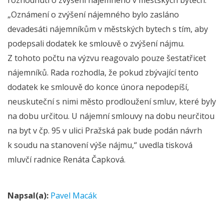
„Oznámení o zvýšení nájemného bylo zasláno
devadesáti nájemníkům v městských bytech s tím, aby
podepsali dodatek ke smlouvě o zvýšení nájmu.
Z tohoto počtu na výzvu reagovalo pouze šestatřicet
nájemníků. Rada rozhodla, že pokud zbývající tento
dodatek ke smlouvě do konce února nepodepíší,
neuskuteční s nimi město prodloužení smluv, které byly
na dobu určitou. U nájemní smlouvy na dobu neurčitou
na byt v čp. 95 v ulici Pražská pak bude podán návrh
k soudu na stanovení výše nájmu,“ uvedla tisková
mluvčí radnice Renáta Čapková.
Napsal(a):
Pavel Macák