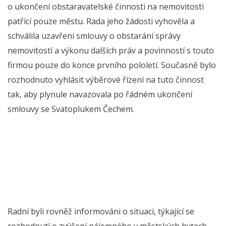
o ukončení obstaravatelské činnosti na nemovitosti
patřící pouze městu. Rada jeho žádosti vyhověla a
schválila uzavření smlouvy o obstarání správy
nemovitostí a výkonu dalších práv a povinností s touto
firmou pouze do konce prvního pololetí. Současně bylo
rozhodnuto vyhlásit výběrové řízení na tuto činnost
tak, aby plynule navazovala po řádném ukončení
smlouvy se Svatoplukem Čechem.
Radní byli rovněž informováni o situaci, týkající se
rozhodnutí o zvýšení nájemného v městských bytech.