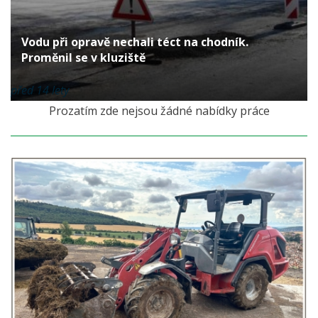
Vodu při opravě nechali téct na chodník.
Proměnil se v kluziště
před 14 lety
Prozatím zde nejsou žádné nabídky práce