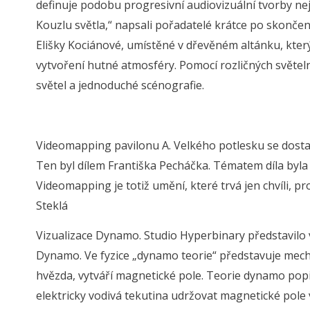
definuje podobu progresivní audiovizuální tvorby n
Kouzlu světla,“ napsali pořadatelé krátce po skončen
Elišky Kociánové, umístěné v dřevěném altánku, kte
vytvoření hutné atmosféry. Pomocí rozličných světeln
světel a jednoduché scénografie.
Videomapping pavilonu A. Velkého potlesku se dost
Ten byl dílem Františka Pecháčka. Tématem díla byla 
Videomapping je totiž umění, které trvá jen chvíli, p
Steklá
Vizualizace Dynamo. Studio Hyperbinary představilo v
Dynamo. Ve fyzice „dynamo teorie“ představuje mech
hvězda, vytváří magnetické pole. Teorie dynamo popi
elektricky vodivá tekutina udržovat magnetické pol