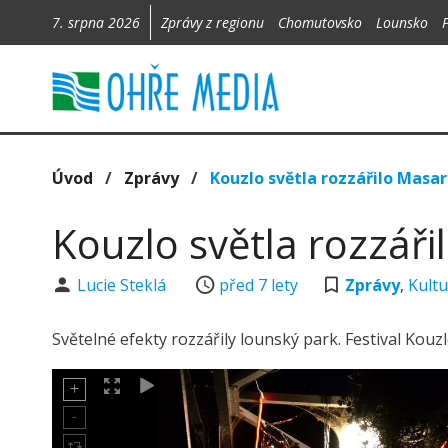
7. srpna 2026
Zprávy z regionu
Chomutovsko
Lounsko
Úvod
/
Zprávy
/
Kouzlo světla rozzářilo Masa
Kouzlo světla rozzář
Lucie Steklá
před 7 lety
Zprávy
,
Kult
Světelné efekty rozzářily lounský park. Festival Kouzl