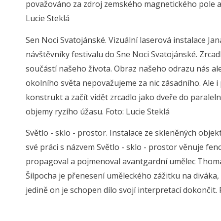
považováno za zdroj zemského magnetického pole a 
Lucie Steklá
Sen Noci Svatojánské. Vizuální laserová instalace Ja
návštěvníky festivalu do Sne Noci Svatojánské. Zrcad
součástí našeho života. Obraz našeho odrazu nás ale d
okolního světa nepovažujeme za nic zásadního. Ale i
konstrukt a začít vidět zrcadlo jako dveře do parale
objemy ryzího úžasu. Foto: Lucie Steklá
Světlo - sklo - prostor. Instalace ze skleněných obje
své práci s názvem Světlo - sklo - prostor věnuje f
propagoval a pojmenoval avantgardní umělec Thomas W
Šilpocha je přenesení uměleckého zážitku na diváka, k
jedině on je schopen dílo svojí interpretací dokončit. 