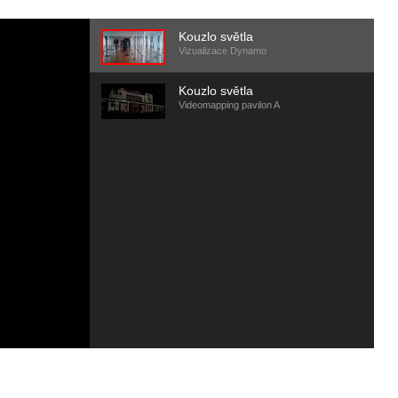
Kouzlo světla
Vizualizace Dynamo
Kouzlo světla
Videomapping pavilon A