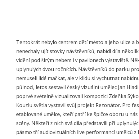
Tentokrát nebylo centrem dětí město a jeho ulice a 
nenechaly ujít stovky návštěvníků, nabídl díla někol
vidění pod širým nebem i v pavilonech výstaviště. Něk
uplynulých dvou ročnících. Návštěvníků do parku prou
nemuseli lidé mačkat, ale v klidu si vychutnat nabíd
půlnoci, letos sestavil český vizuální umělec Jan Hl
poprvé světelně vizualizovali kompozici Zdeňka Sýkor
Kouzlu světla vystavil svůj projekt Rezonátor. Pro festi
etablované umělce, kteří patří ke špičce oboru u nás 
scény. Někteří z nich svá díla představili při uplynul
pásmo tří audiovizuálních live performancí umělců z l