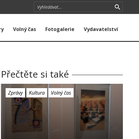
ry
Volný čas
Fotogalerie
Vydavatelství
Přečtěte si také
Zprávy
Kultura
Volný čas