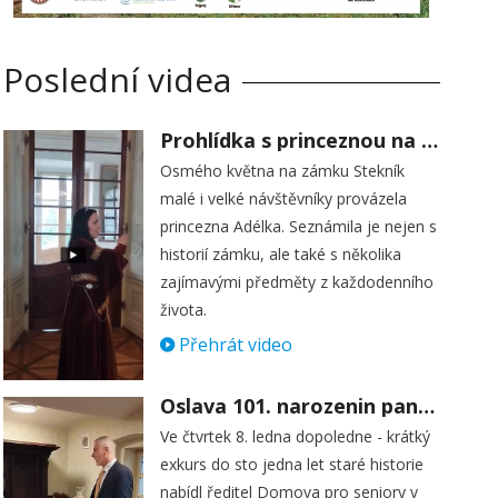
Poslední videa
Prohlídka s princeznou na zámku Stekník
Osmého května na zámku Stekník
malé i velké návštěvníky provázela
princezna Adélka. Seznámila je nejen s
historií zámku, ale také s několika
zajímavými předměty z každodenního
života.
Přehrát video
Oslava 101. narozenin paní Věry Skořepové
Ve čtvrtek 8. ledna dopoledne - krátký
exkurs do sto jedna let staré historie
nabídl ředitel Domova pro seniory v