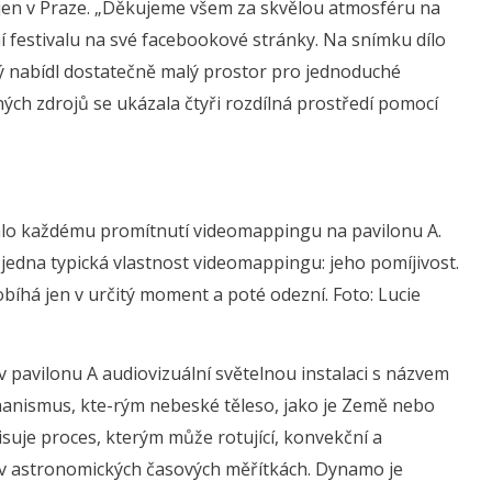
ejen v Praze. „Děkujeme všem za skvělou atmosféru na
í festivalu na své facebookové stránky. Na snímku dílo
rý nabídl dostatečně malý prostor pro jednoduché
ých zdrojů se ukázala čtyři rozdílná prostředí pomocí
alo každému promítnutí videomappingu na pavilonu A.
jedna typická vlastnost videomappingu: jeho pomíjivost.
robíhá jen v určitý moment a poté odezní. Foto: Lucie
 pavilonu A audiovizuální světelnou instalaci s názvem
anismus, kte-rým nebeské těleso, jako je Země nebo
suje proces, kterým může rotující, konvekční a
e v astronomických časových měřítkách. Dynamo je