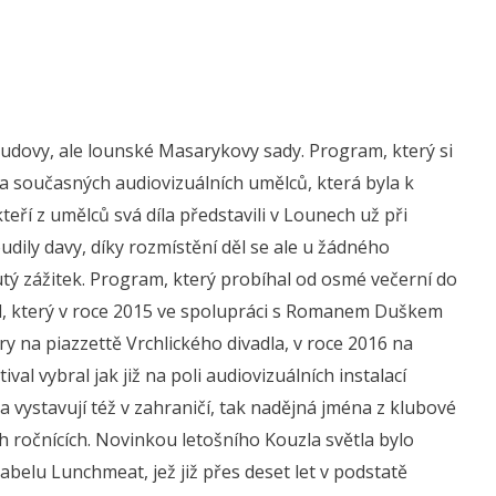
budovy, ale lounské Masarykovy sady. Program, který si
ika současných audiovizuálních umělců, která byla k
teří z umělců svá díla představili v Lounech už při
dily davy, díky rozmístění děl se ale u žádného
nutý zážitek. Program, který probíhal od osmé večerní do
adil, který v roce 2015 ve spolupráci s Romanem Duškem
y na piazzettě Vrchlického divadla, v roce 2016 na
val vybral jak již na poli audiovizuálních instalací
a vystavují též v zahraničí, tak nadějná jména z klubové
ých ročnících. Novinkou letošního Kouzla světla bylo
abelu Lunchmeat, jež již přes deset let v podstatě