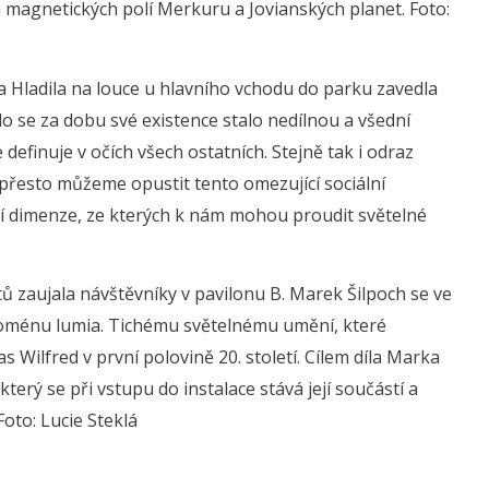
magnetických polí Merkuru a Jovianských planet. Foto:
na Hladila na louce u hlavního vchodu do parku zavedla
lo se za dobu své existence stalo nedílnou a všední
efinuje v očích všech ostatních. Stejně tak i odraz
 přesto můžeme opustit tento omezující sociální
lní dimenze, ze kterých k nám mohou proudit světelné
ktů zaujala návštěvníky v pavilonu B. Marek Šilpoch se ve
enoménu lumia. Tichému světelnému umění, které
ilfred v první polovině 20. století. Cílem díla Marka
terý se při vstupu do instalace stává její součástí a
Foto: Lucie Steklá