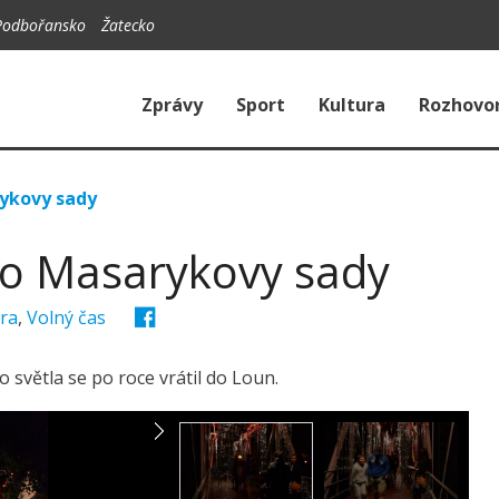
Podbořansko
Žatecko
Zprávy
Sport
Kultura
Rozhovo
rykovy sady
ilo Masarykovy sady
ura
,
Volný čas
o světla se po roce vrátil do Loun.