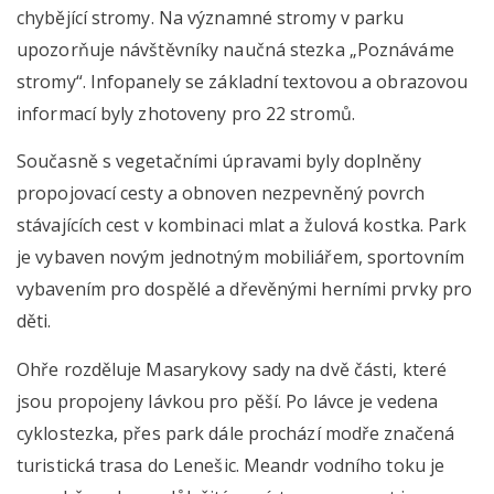
chybějící stromy. Na významné stromy v parku
upozorňuje návštěvníky naučná stezka „Poznáváme
stromy“. Infopanely se základní textovou a obrazovou
informací byly zhotoveny pro 22 stromů.
Současně s vegetačními úpravami byly doplněny
propojovací cesty a obnoven nezpevněný povrch
stávajících cest v kombinaci mlat a žulová kostka. Park
je vybaven novým jednotným mobiliářem, sportovním
vybavením pro dospělé a dřevěnými herními prvky pro
děti.
Ohře rozděluje Masarykovy sady na dvě části, které
jsou propojeny lávkou pro pěší. Po lávce je vedena
cyklostezka, přes park dále prochází modře značená
turistická trasa do Lenešic. Meandr vodního toku je