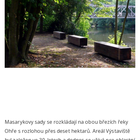
Masarykovy sady se rozkládají na obou březích řeky
Ohře s rozlohou přes deset hektarů. Areál Výstaviště
byl založen ve 30. letech a dodnes se užívá pro oblastní