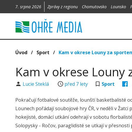
7. srpna 2026
Zprávy z regionu
Chomutovsko
Lounsko
Úvod
/
Sport
/
Kam v okrese Louny za sporte
Kam v okrese Louny 
Lucie Steklá
před 7 lety
Sport
Pokračují fotbalové soutěže, lounští basketbalisté od
Lounech pořádají soubojové hry ČR, v neděli v Žatci 
hokejisté, domácí utkání odehrají v sobotu florbalisté
Solopysky - Ročov, paraglidisté se utkají v přesnosti p