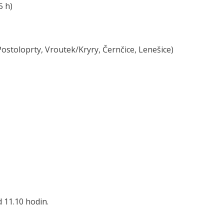
5 h)
Postoloprty, Vroutek/Kryry, Černčice, Lenešice)
d 11.10 hodin.