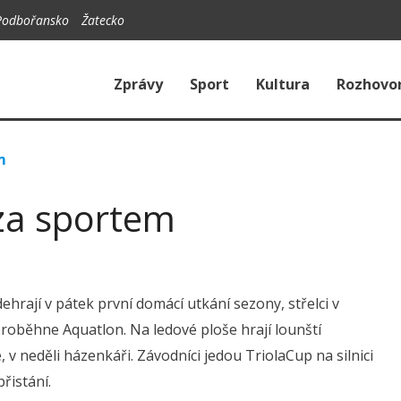
Podbořansko
Žatecko
Zprávy
Sport
Kultura
Rozhovo
m
za sportem
ehrají v pátek první domácí utkání sezony, střelci v
proběhne Aquatlon. Na ledové ploše hrají lounští
, v neděli házenkáři. Závodníci jedou TriolaCup na silnici
řistání.