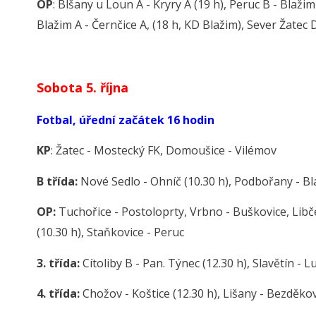
OP
: Blšany u Loun A - Kryry A (19 h), Peruc B - Blažim 
Blažim A - Černčice A, (18 h, KD Blažim), Sever Žatec 
Sobota 5. října
Fotbal, úřední začátek 16 hodin
KP
: Žatec - Mostecký FK, Domoušice - Vilémov
B třída:
Nové Sedlo - Ohníč (10.30 h), Podbořany - Bl
OP:
Tuchořice - Postoloprty, Vrbno - Buškovice, Libčev
(10.30 h), Staňkovice - Peruc
3. třída:
Cítoliby B - Pan. Týnec (12.30 h), Slavětín - 
4. třída:
Chožov - Koštice (12.30 h), Lišany - Bezděk