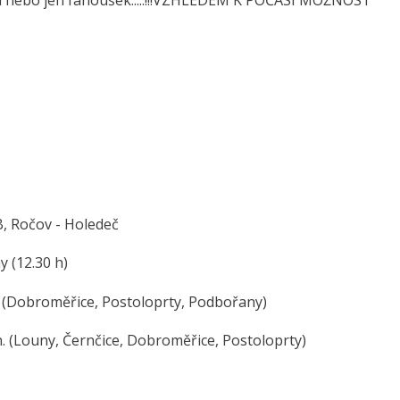
lý a nebo jen fanoušek.....!!!VZHLEDEM K POČASÍ MOŽNOST
B, Ročov - Holedeč
y (12.30 h)
. (Dobroměřice, Postoloprty, Podbořany)
. (Louny, Černčice, Dobroměřice, Postoloprty)