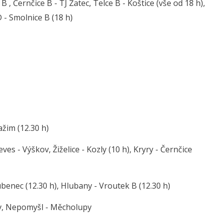
B , Černčice B - TJ Žatec, Telce B - Koštice (vše od 18 h),
D - Smolnice B (18 h)
ažim (12.30 h)
es - Výškov, Žiželice - Kozly (10 h), Kryry - Černčice
Lubenec (12.30 h), Hlubany - Vroutek B (12.30 h)
ov, Nepomyšl - Měcholupy