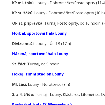
KP ml. žáků
: Louny - Dobroměřice/Postoloprty (11.4
KP st. žáků
: Louny - Dobroměřice/Postoloprty (10 h)
OP st. přípravka:
Turnaj Postoloprty, od 10 hodin. (
Florbal, sportovní hala Louny
Divize muži
: Louny - Ústí B (17 h)
Házená, sportovní hala Louny
St. žáci:
Turnaj, od 9 hodin
Hokej, zimní stadion Louny
Ml. žáci:
Louny - Neratovice (9 h)
3. a 4. třída:
Turnaj - Louny, Klášterec, Litoměřice. O
Basketbal, hala ZŠ Přemyslovců