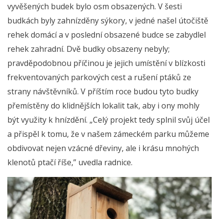
vyvěšených budek bylo osm obsazených. V šesti
budkách byly zahnízděny sýkory, v jedné našel útočiště
rehek domácí a v poslední obsazené budce se zabydlel
rehek zahradní. Dvě budky obsazeny nebyly;
pravděpodobnou příčinou je jejich umístění v blízkosti
frekventovaných parkových cest a rušení ptáků ze
strany návštěvníků. V příštím roce budou tyto budky
přemístěny do klidnějších lokalit tak, aby i ony mohly
být využity k hnízdění. „Celý projekt tedy splnil svůj účel
a přispěl k tomu, že v našem zámeckém parku můžeme
obdivovat nejen vzácné dřeviny, ale i krásu mnohých
klenotů ptačí říše,” uvedla radnice.