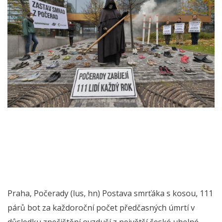
Praha, Počerady (lus, hn) Postava smrťáka s kosou, 111
párů bot za každoroční počet předčasných úmrtí v
důsledku znečištění ovzduší z největší české uhelné