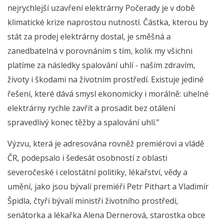
nejrychlejší uzavření elektrárny Počerady je v době
klimatické krize naprostou nutností. Částka, kterou by
stát za prodej elektrárny dostal, je směšná a
zanedbatelná v porovnáním s tím, kolik my všichni
platíme za následky spalování uhlí - naším zdravím,
životy i škodami na životním prostředí. Existuje jediné
řešení, které dává smysl ekonomicky i morálně: uhelné
elektrárny rychle zavřít a prosadit bez otálení
spravedlivý konec těžby a spalování uhlí.”
Výzvu, která je adresována rovněž premiérovi a vládě
ČR, podepsalo i šedesát osobností z oblasti
severočeské i celostátní politiky, lékařství, vědy a
umění, jako jsou bývalí premiéři Petr Pithart a Vladimír
Špidla, čtyři bývalí ministři životního prostředí,
senátorka a lékařka Alena Dernerová, starostka obce