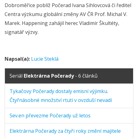
Dobroměřice poblíž Počerad Ivana Sihlovcová či ředitel
Centra výzkumu globální změny AV ČR Prof. Michal V.
Marek. Happening zahájil herec Vladimír Škultéty,
signatář výzvy.
Napsal(a):
Lucie Steklá
Seriál
Elektrárna Počerady
- 6 článků
Tykačovy Počerady dostaly emisní výjimku.
Čtyřnásobné množství rtuti v ovzduší nevadí
Sev.en převezme Počerady už letos
Elektrárna Počerady za čtyři roky změní majitele