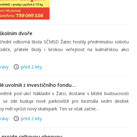
 školním dvoře
 Střední odborná škola SČMSD Žatec hostily předminulou sobotu
iče, přátele školy i širokou veřejnost na kulinářskou akci
rávy
před 2 lety
é uvolnili z investičního fondu…
rétně pod ulicí Nákladní v Žatci, dostane v blízké budoucnosti
ně se zde buduje nové parkoviště pro bezmála sedm desítek
by měl vyrůst nový skatepark. Ten se však začne…
rávy
před 2 lety
k projde celkovou obnovou