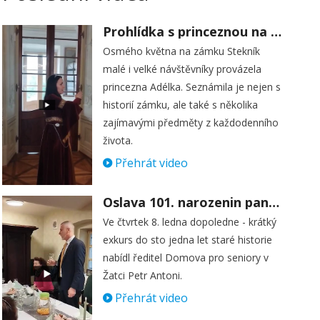
Prohlídka s princeznou na zámku Stekník
Osmého května na zámku Stekník
malé i velké návštěvníky provázela
princezna Adélka. Seznámila je nejen s
historií zámku, ale také s několika
zajímavými předměty z každodenního
života.
Přehrát video
Oslava 101. narozenin paní Věry Skořepové
Ve čtvrtek 8. ledna dopoledne - krátký
exkurs do sto jedna let staré historie
nabídl ředitel Domova pro seniory v
Žatci Petr Antoni.
Přehrát video