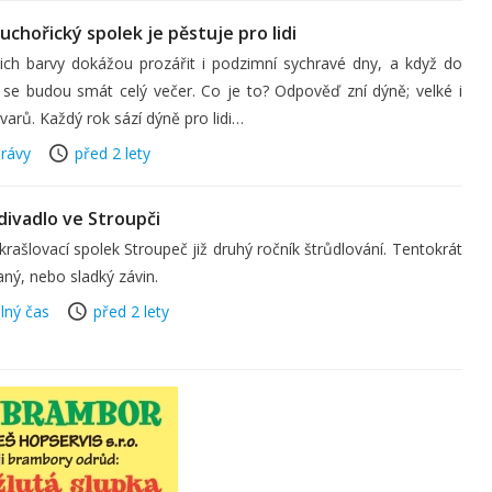
uchořický spolek je pěstuje pro lidi
ch barvy dokážou prozářit i podzimní sychravé dny, a když do
ě se budou smát celý večer. Co je to? Odpověď zní dýně; velké i
arů. Každý rok sází dýně pro lidi…
rávy
před 2 lety
divadlo ve Stroupči
ašlovací spolek Stroupeč již druhý ročník štrůdlování. Tentokrát
aný, nebo sladký závin.
lný čas
před 2 lety