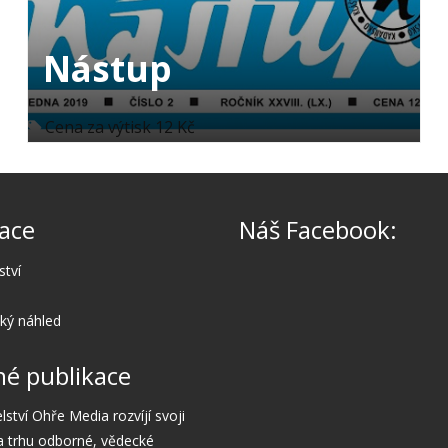
Nástup
Cena za výtisk 12 Kč
ace
Náš Facebook:
ství
cký náhled
é publikace
lství Ohře Media rozvíjí svoji
a trhu odborné, vědecké