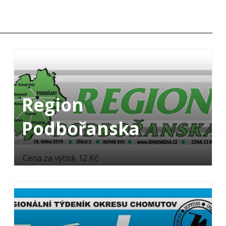
Region
Podbořanska
Cena za výtisk 12 Kč