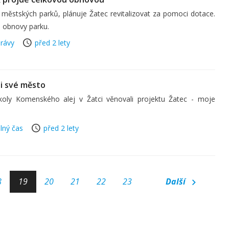
 městských parků, plánuje Žatec revitalizovat za pomoci dotace.
é obnovy parku.
rávy
před 2 lety
li své město
 školy Komenského alej v Žatci věnovali projektu Žatec - moje
lný čas
před 2 lety
8
19
20
21
22
23
Další