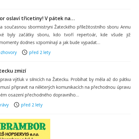
or oslaví třicetiny! V pátek na…
í a současnou sbormistryni Žateckého příležitostního sboru Annu
ké byly začátky sboru, kdo tvoří repertoár, kde všude již
né momenty dodnes vzpomínají a jak bude vypadat…
zhovory
před 2 lety
atecku zmizí
rava výtluk v silnicích na Žatecku. Probíhat by měla až do pátku
to musí připravit na některých komunikacích na přechodnou úpravu
sném osazení přechodného dopravního…
rávy
před 2 lety