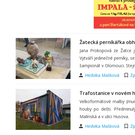
Žatecká perníkářka obhá
Jana Prokopová ze Žatce j
Vytváří jedinečné perníky, s
šampionát v Olomouci. Stejn
Hedvika Mašková
Zp
Trafostanice v novém h
Velkoformátové malby (mura
houby po dešti. Předminulý 
Malínská a v ulici Husova.
Hedvika Mašková
Zp