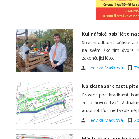
Kulinářské babí léto na
Střední odborné učiliště a
na svém školním dvoře rod
zakončující léto.
Hedvika Mašková
Zp
Na skatepark zastupitel
Prostor pod hradbami, konk
zcela novou tvář. Aktuál
automobilů. Hned vedle něj 
Hedvika Mašková
Zp
Městský historický par