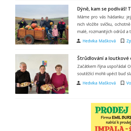
Dýně, kam se podíváš! T
Máme pro vás hádanku: jeji
nich vložíte svíčku, ochotn
malé, rozmanitých odrůd a tv
Hedvika Mašková
Zp
Štrůdlování a loutkové 
Začátkem října uspořádal Okr
soutěžící mohli upéct buď sl
Hedvika Mašková
Vo