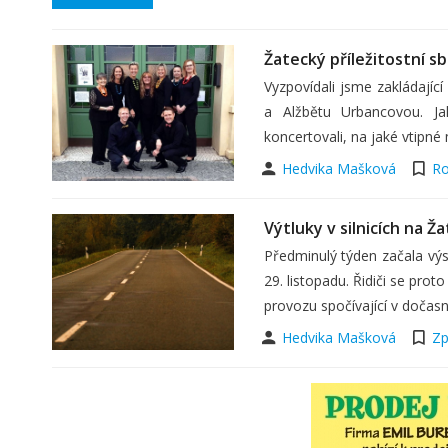
Žatecký příležitostní sb
Vyzpovídali jsme zakládajíc
a Alžbětu Urbancovou. Ja
koncertovali, na jaké vtip
Hedvika Mašková
Ro
Výtluky v silnicích na Ž
Předminulý týden začala výsp
29. listopadu. Řidiči se pro
provozu spočívající v doča
Hedvika Mašková
Zp