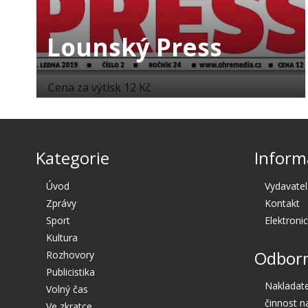
Lounský Press
Cena za výtisk 12 Kč
Kategorie
Inform
Úvod
Vydavatel
Zprávy
Kontakt
Sport
Elektroni
Kultura
Odborn
Rozhovory
Publicistika
Nakladate
Volný čas
činnost n
Ve zkratce