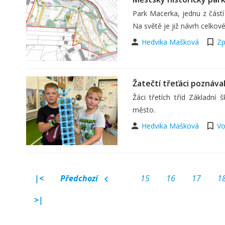
Park Macerka, jednu z částí
Na světě je již návrh celkov
Hedvika Mašková
Zp
Žatečtí třeťáci poznáva
Žáci třetích tříd Základní
město.
Hedvika Mašková
Vo
|<
Předchozí
15
16
17
1
>|