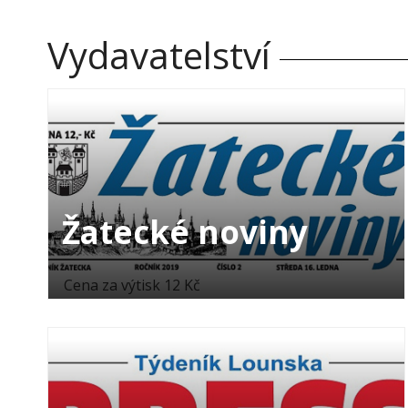
Vydavatelství
Žatecké noviny
Cena za výtisk 12 Kč