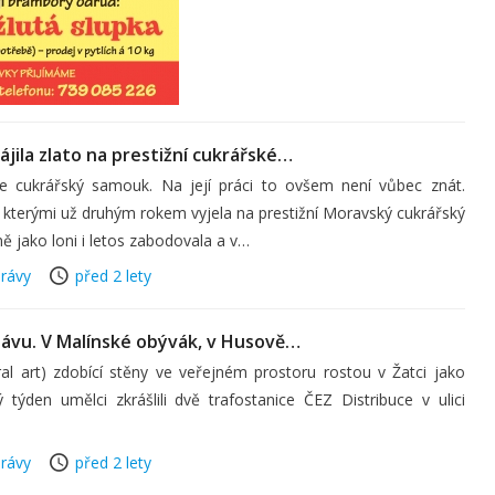
jila zlato na prestižní cukrářské…
e cukrářský samouk. Na její práci to ovšem není vůbec znát.
e kterými už druhým rokem vyjela na prestižní Moravský cukrářský
ě jako loni i letos zabodovala a v…
rávy
před 2 lety
ávu. V Malínské obývák, v Husově…
l art) zdobící stěny ve veřejném prostoru rostou v Žatci jako
týden umělci zkrášlili dvě trafostanice ČEZ Distribuce v ulici
rávy
před 2 lety