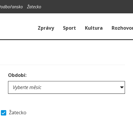
Podbořansko
Žatecko
Zprávy
Sport
Kultura
Rozhovo
Období:
Žatecko