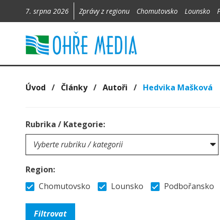
7. srpna 2026
Zprávy z regionu
Chomutovsko
Lounsko
Úvod
/
Články
/
Autoři
/
Hedvika Mašková
Rubrika / Kategorie:
Region:
Chomutovsko
Lounsko
Podbořansko