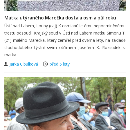
Matka utýraného Marečka dostala osm a půl roku
Ústí nad Labem, Louny (caj) K osmiapůlletému nepodmíněnému
trestu odsoudil Krajský soud v Ústí nad Labem matku Simonu T.
(21) malého Marečka, který zemřel před dvěma lety, na základě
dlouhodobého týrání svým otčímem Josefem K. Rozsudek si
matka…
Jarka Cibulková
před 5 lety