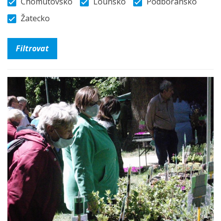
Chomutovsko
Lounsko
Podbořansko
Žatecko