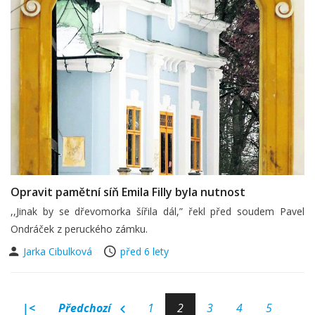
Opravit pamětní síň Emila Filly byla nutnost
,,Jinak by se dřevomorka šířila dál,” řekl před soudem Pavel
Ondráček z peruckého zámku.
Jarka Cibulková
před 6 lety
|<
Předchozí
1
2
3
4
5