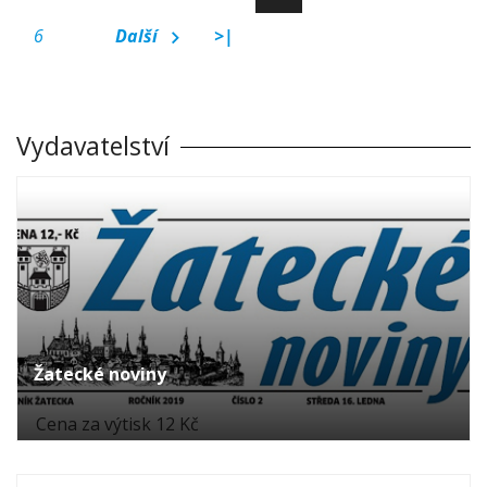
6
Další
>|
Vydavatelství
Žatecké noviny
Cena za výtisk 12 Kč