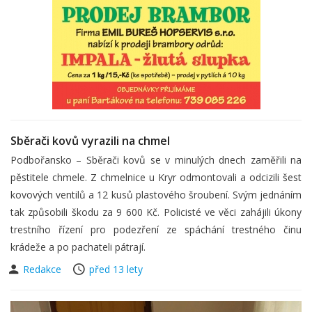
Sběrači kovů vyrazili na chmel
Podbořansko – Sběrači kovů se v minulých dnech zaměřili na
pěstitele chmele. Z chmelnice u Kryr odmontovali a odcizili šest
kovových ventilů a 12 kusů plastového šroubení. Svým jednáním
tak způsobili škodu za 9 600 Kč. Policisté ve věci zahájili úkony
trestního řízení pro podezření ze spáchání trestného činu
krádeže a po pachateli pátrají.
Redakce
před 13 lety