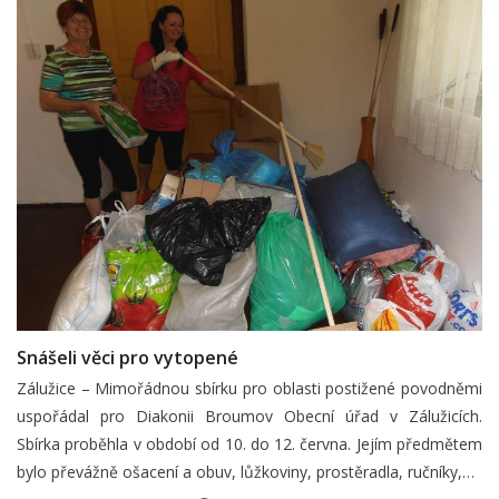
Snášeli věci pro vytopené
Zálužice – Mimořádnou sbírku pro oblasti postižené povodněmi
uspořádal pro Diakonii Broumov Obecní úřad v Zálužicích.
Sbírka proběhla v období od 10. do 12. června. Jejím předmětem
bylo převážně ošacení a obuv, lůžkoviny, prostěradla, ručníky,…