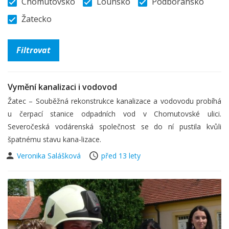
Chomutovsko
Lounsko
Podbořansko
Žatecko
Vymění kanalizaci i vodovod
Žatec – Souběžná rekonstrukce kanalizace a vodovodu probíhá
u čerpací stanice odpadních vod v Chomutovské ulici.
Severočeská vodárenská společnost se do ní pustila kvůli
špatnému stavu kana-lizace.
Veronika Salášková
před 13 lety