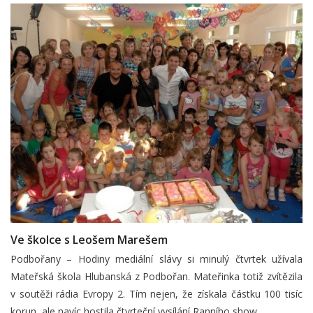
Ve školce s Leošem Marešem
Podbořany – Hodiny mediální slávy si minulý čtvrtek užívala
Mateřská škola Hlubanská z Podbořan. Mateřinka totiž zvítězila
v soutěži rádia Evropy 2. Tím nejen, že získala částku 100 tisíc
korun, ale navíc hostila čtvrteční vysílání Ranního show…