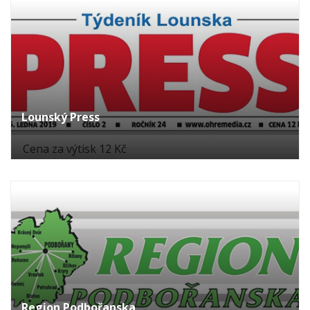
Lounský Press
Cena za výtisk 12 Kč
Region Podbořanska