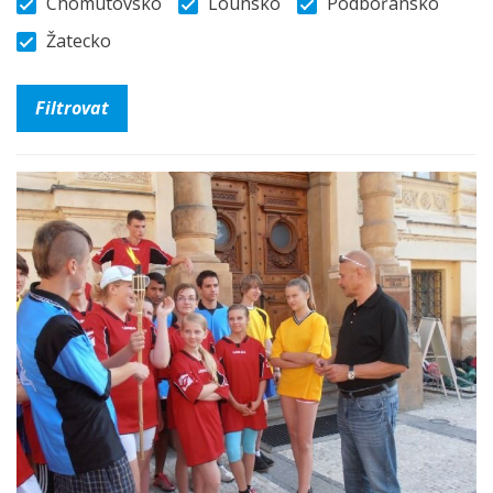
Chomutovsko
Lounsko
Podbořansko
Žatecko