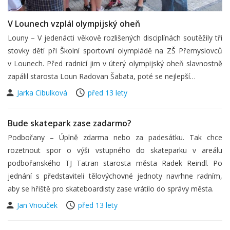
V Lounech vzplál olympijský oheň
Louny – V jedenácti věkově rozlišených disciplínách soutěžily tři
stovky dětí při Školní sportovní olympiádě na ZŠ Přemyslovců
v Lounech. Před radnicí jim v úterý olympijský oheň slavnostně
zapálil starosta Loun Radovan Šabata, poté se nejlepší…
Jarka Cibulková
před 13 lety
Bude skatepark zase zadarmo?
Podbořany – Úplně zdarma nebo za padesátku. Tak chce
rozetnout spor o výši vstupného do skateparku v areálu
podbořanského TJ Tatran starosta města Radek Reindl. Po
jednání s představiteli tělovýchovné jednoty navrhne radním,
aby se hřiště pro skateboardisty zase vrátilo do správy města.
Jan Vnouček
před 13 lety