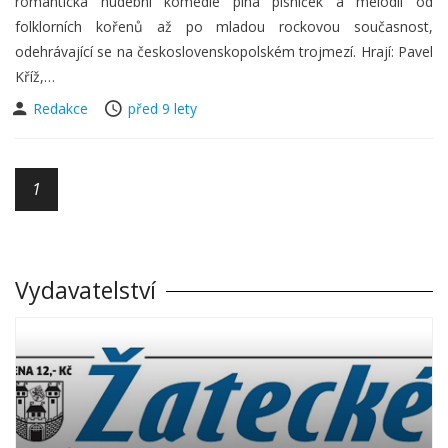
romantická hudební komedie plná písniček a melodií od
folklorních kořenů až po mladou rockovou současnost,
odehrávající se na československopolském trojmezí. Hrají: Pavel
Kříž,…
Redakce
před 9 lety
1
Vydavatelství