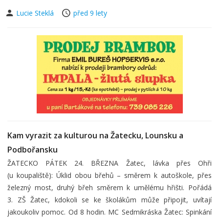
Lucie Steklá
před 9 lety
Kam vyrazit za kulturou na Žatecku, Lounsku a
Podbořansku
ŽATECKO PÁTEK 24. BŘEZNA Žatec, lávka přes Ohři
(u koupaliště): Úklid obou břehů – směrem k autoškole, přes
železný most, druhý břeh směrem k umělému hřišti. Pořádá
3. ZŠ Žatec, kdokoli se ke školákům může připojit, uvítají
jakoukoliv pomoc. Od 8 hodin. MC Sedmikráska Žatec: Spinkání