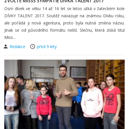
ZVOLTE MISSS SYMPATIE DÍVKA TALENT 2017
Osm dívek ve věku 14 až 16 let se letos utká v žateckém kole
DÍVKY TALENT 2017. Soutěž navazuje na známou Dívku roku,
ale pořádá ji nová agentura, proto byla nutná změna názvu.
Jinak se od původního formátu neliší. Slečnu, která získá titul
Miss…
Redakce
před 9 lety