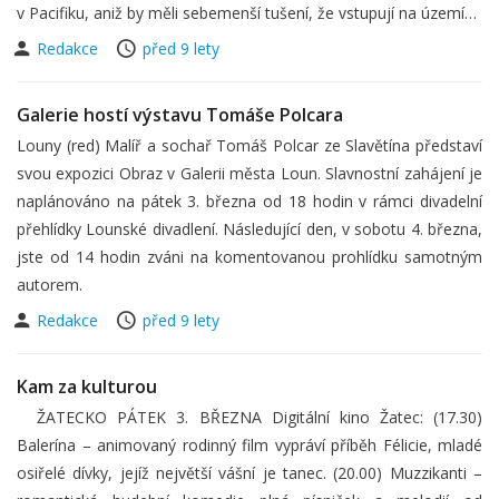
v Pacifiku, aniž by měli sebemenší tušení, že vstupují na území…
Redakce
před 9 lety
Galerie hostí výstavu Tomáše Polcara
Louny (red) Malíř a sochař Tomáš Polcar ze Slavětína představí
svou expozici Obraz v Galerii města Loun. Slavnostní zahájení je
naplánováno na pátek 3. března od 18 hodin v rámci divadelní
přehlídky Lounské divadlení. Následující den, v sobotu 4. března,
jste od 14 hodin zváni na komentovanou prohlídku samotným
autorem.
Redakce
před 9 lety
Kam za kulturou
ŽATECKO PÁTEK 3. BŘEZNA Digitální kino Žatec: (17.30)
Balerína – animovaný rodinný film vypráví příběh Félicie, mladé
osiřelé dívky, jejíž největší vášní je tanec. (20.00) Muzzikanti –