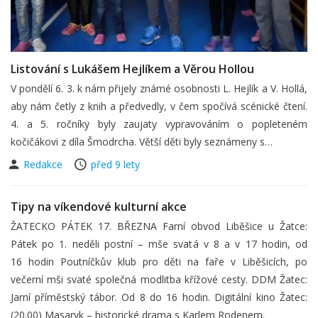
Listování s Lukášem Hejlíkem a Věrou Hollou
V pondělí 6. 3. k nám přijely známé osobnosti L. Hejlík a V. Hollá,
aby nám četly z knih a předvedly, v čem spočívá scénické čtení.
4. a 5. ročníky byly zaujaty vypravováním o popleteném
kočičákovi z díla Šmodrcha. Větší děti byly seznámeny s…
Redakce
před 9 lety
Tipy na víkendové kulturní akce
ŽATECKO PÁTEK 17. BŘEZNA Farní obvod Liběšice u Žatce:
Pátek po 1. neděli postní – mše svatá v 8 a v 17 hodin, od
16 hodin Poutníčkův klub pro děti na faře v Liběšicích, po
večerní mši svaté společná modlitba křížové cesty. DDM Žatec:
Jarní příměstský tábor. Od 8 do 16 hodin. Digitální kino Žatec:
(20.00) Masaryk – historické drama s Karlem Rodenem.