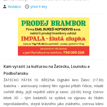
Redakce
před 9 lety
Kam vyrazit za kulturou na Žatecku, Lounsku a
Podbořansku
ŽATECKO PÁTEK 10. BŘEZNA Digitální kino Žatec: (17.30)
Balerína – animovaný rodinný film vypráví příběh Félicie, mladé
osiřelé dívky, jejíž největší vášní je tanec. (20.00) Kong: Ostrov
lebek 3D – tým badatelů se vydává na výpravu do hlubin
neprobádaného, stejně krásného jako zrádného, ostrova kdesi