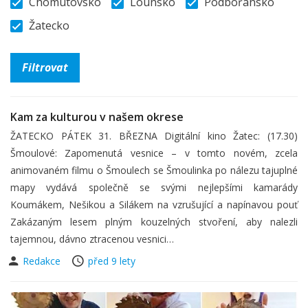
Chomutovsko
Lounsko
Podbořansko
Žatecko
Kam za kulturou v našem okrese
ŽATECKO PÁTEK 31. BŘEZNA Digitální kino Žatec: (17.30)
Šmoulové: Zapomenutá vesnice – v tomto novém, zcela
animovaném filmu o Šmoulech se Šmoulinka po nálezu tajuplné
mapy vydává společně se svými nejlepšími kamarády
Koumákem, Nešikou a Silákem na vzrušující a napínavou pouť
Zakázaným lesem plným kouzelných stvoření, aby nalezli
tajemnou, dávno ztracenou vesnici…
Redakce
před 9 lety