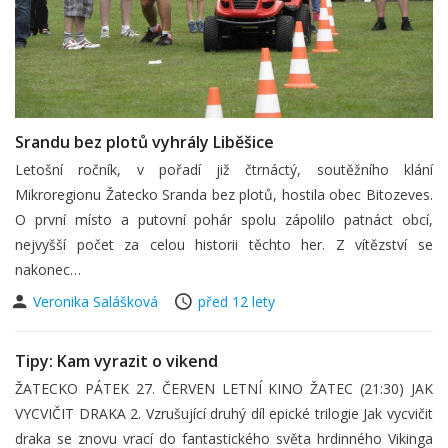
Srandu bez plotů vyhrály Liběšice
Letošní ročník, v pořadí již čtrnáctý, soutěžního klání
Mikroregionu Žatecko Sranda bez plotů, hostila obec Bitozeves.
O první místo a putovní pohár spolu zápolilo patnáct obcí,
nejvyšší počet za celou historii těchto her. Z vítězství se
nakonec…
Veronika Salášková
před 12 lety
Tipy: Kam vyrazit o vikend
ŽATECKO PÁTEK 27. ČERVEN LETNÍ KINO ŽATEC (21:30) JAK
VYCVIČIT DRAKA 2. Vzrušující druhý díl epické trilogie Jak vycvičit
draka se znovu vrací do fantastického světa hrdinného Vikinga