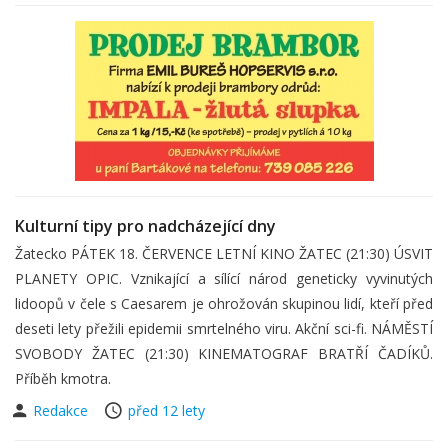
Kulturní tipy pro nadcházející dny
Žatecko PÁTEK 18. ČERVENCE LETNÍ KINO ŽATEC (21:30) ÚSVIT
PLANETY OPIC. Vznikající a sílící národ geneticky vyvinutých
lidoopů v čele s Caesarem je ohrožován skupinou lidí, kteří před
deseti lety přežili epidemii smrtelného viru. Akční sci-fi. NÁMĚSTÍ
SVOBODY ŽATEC (21:30) KINEMATOGRAF BRATŘÍ ČADÍKŮ.
Příběh kmotra.
Redakce
před 12 lety