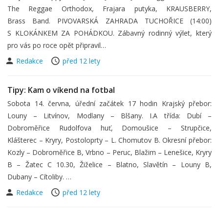
The Reggae Orthodox, Frajara putyka, KRAUSBERRY,
Brass Band. PIVOVARSKÁ ZAHRADA TUCHOŘICE (14:00)
S KLOKÁNKEM ZA POHÁDKOU. Zábavný rodinný výlet, který
pro vás po roce opět připravil…
Redakce
před 12 lety
Tipy: Kam o víkend na fotbal
Sobota 14. června, úřední začátek 17 hodin Krajský přebor:
Louny – Litvínov, Modlany – Blšany. I.A třída: Dubí –
Dobroměřice Rudolfova huť, Domoušice – Strupčice,
Klášterec – Kryry, Postoloprty – L. Chomutov B. Okresní přebor:
Kozly – Dobroměřice B, Vrbno – Peruc, Blažim – Lenešice, Kryry
B – Žatec C 10.30, Žiželice – Blatno, Slavětín – Louny B,
Dubany – Cítoliby. …
Redakce
před 12 lety