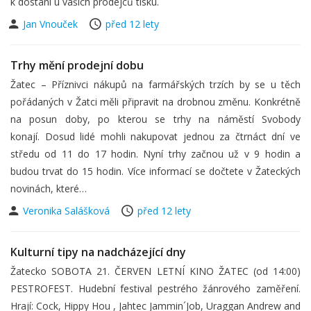
k dostání u vašich prodejců tisku.
Jan Vnouček
před 12 lety
Trhy mění prodejní dobu
Žatec – Příznivci nákupů na farmářských trzích by se u těch
pořádaných v Žatci měli připravit na drobnou změnu. Konkrétně
na posun doby, po kterou se trhy na náměstí Svobody
konají. Dosud lidé mohli nakupovat jednou za čtrnáct dní ve
středu od 11 do 17 hodin. Nyní trhy začnou už v 9 hodin a
budou trvat do 15 hodin. Více informací se dočtete v Žateckých
novinách, které…
Veronika Salášková
před 12 lety
Kulturní tipy na nadcházející dny
Žatecko SOBOTA 21. ČERVEN LETNÍ KINO ŽATEC (od 14:00)
PESTROFEST. Hudební festival pestrého žánrového zaměření.
Hrají: Cock, Hippy Hou , Jahtec Jammin´Job, Uraggan Andrew and