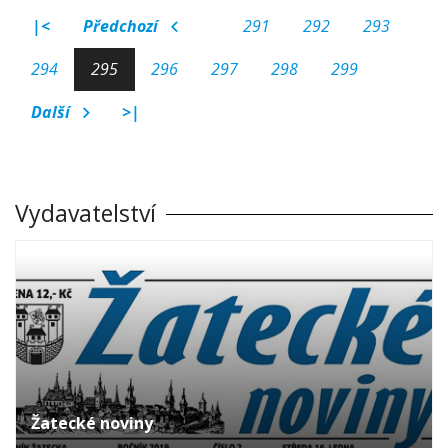
|<
Předchozí
291
292
293
294
295
296
297
298
299
Další
>|
Vydavatelství
Žatecké noviny