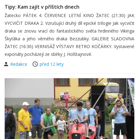
Tipy: Kam zajít v příštích dnech
Žatecko PÁTEK 4. ČERVENCE LETNÍ KINO ŽATEC (21:30) JAK
VYCVIČIT DRAKA 2. Vzrušující druhý díl epické trilogie Jak vycvičit
draka se znovu vrací do fantastického světa hrdinného Vikinga
Škyťáka a jeho věrného draka Bezzubky. GALERIE SLADOVNA
ŽATEC (16:30) VERNISÁŽ VÝSTAVY RETRO KOČÁRKY. Vystavené
exponáty pocházejí ze sbírky J. Holštajnové.
Redakce
před 12 lety