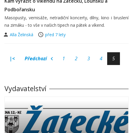
Kam vyrazit o víkendu na Žatecku, Lounsku a
Podbořansku
Masopusty, vernisáže, netradiční koncerty, dílny, kino i bruslení
na zimáku - to vše v našich tipech na pátek a víkend.
Alla Želinská
před 7 lety
|<
Předchozí
1
2
3
4
5
Vydavatelství