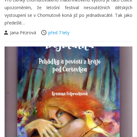
upozorněním, že letošní festival nesoutěžních dětských
vystoupení se v Chomutově koná již po jednadvacáté. Tak jako
předešlé…
Jana Pézrová
před 7 lety