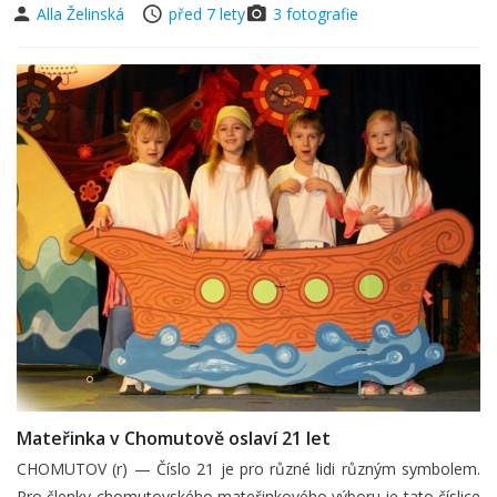
Alla Želinská
před 7 lety
3 fotografie
Mateřinka v Chomutově oslaví 21 let
CHOMUTOV (r) — Číslo 21 je pro různé lidi různým symbolem.
Pro členky chomutovského mateřinkového výboru je tato číslice