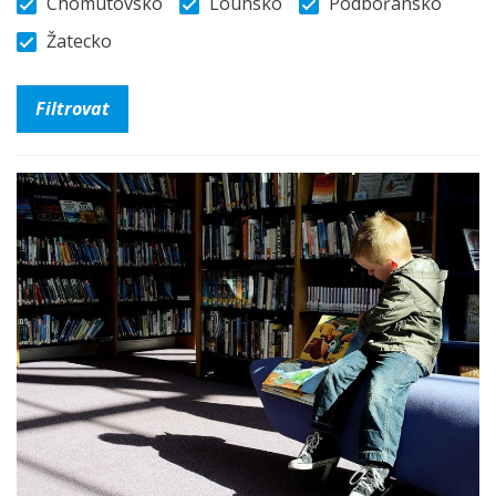
Chomutovsko
Lounsko
Podbořansko
Žatecko