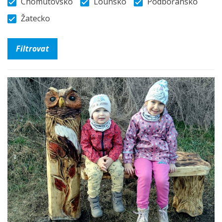
Chomutovsko
Lounsko
Podbořansko
Žatecko