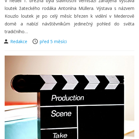
V neděli 1. března byla slavnostní vernisáží zahájena výstava
loutek žateckého rodáka Antonína Müllera. Výstava s názvem
Kouzlo loutek je po celý měsíc březen k vidění v Mederově
domě a nabízí návštěvníkům jedinečný pohled do světa
tradičního…
Redakce
před 5 měsíci