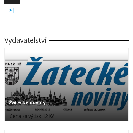
>|
Vydavatelství
Žatecké noviny
Cena za výtisk 12 Kč