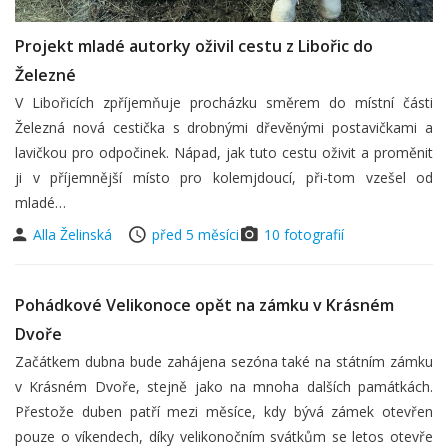
Projekt mladé autorky oživil cestu z Libořic do
Železné
V Libořicích zpříjemňuje procházku směrem do místní části
Železná nová cestička s drobnými dřevěnými postavičkami a
lavičkou pro odpočinek. Nápad, jak tuto cestu oživit a proměnit
ji v příjemnější místo pro kolemjdoucí, při-tom vzešel od
mladé…
Alla Želinská
před 5 měsíci
10 fotografií
Pohádkové Velikonoce opět na zámku v Krásném
Dvoře
Začátkem dubna bude zahájena sezóna také na státním zámku
v Krásném Dvoře, stejně jako na mnoha dalších památkách.
Přestože duben patří mezi měsíce, kdy bývá zámek otevřen
pouze o víkendech, díky velikonočním svátkům se letos otevře