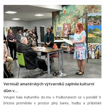
Vernisáž amatérských výtvarníků zaplnila kulturní
dům v…
Vstupní hala Kulturního do-mu v Podbořanech se v pondělí 9.
března proměnila v prostor plný barev, hudby a přátelské