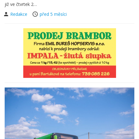
již ve čtvrtek 2…
Redakce
před 5 měsíci