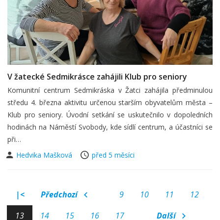
V žatecké Sedmikrásce zahájili Klub pro seniory
Komunitní centrum Sedmikráska v Žatci zahájila předminulou
středu 4. března aktivitu určenou starším obyvatelům města –
Klub pro seniory. Úvodní setkání se uskutečnilo v dopoledních
hodinách na Náměstí Svobody, kde sídlí centrum, a účastníci se
při…
Hedvika Mašková
před 5 měsíci
|<
Předchozí
9
10
11
12
13
14
15
16
17
Další