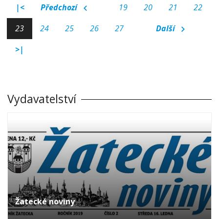
|<
Předchozí
19
20
21
22
23
24
25
26
27
Další
>|
Vydavatelství
Žatecké noviny