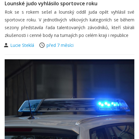
Lounské judo vyhlásilo sportovce roku
Rok se s rokem sešel a lounský oddíl juda opět vyhlásil své
sportovce roku. V jednotlivých věkových kategoriích se během
sezony představila řada talentovaných závodníků, kteří sbírali
zkušenosti i cenné body na turnajích po celém kraji i republice
Lucie Steklá
před 7 měsíci