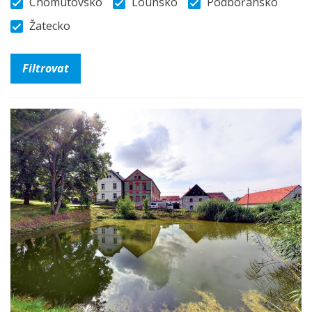
Chomutovsko
Lounsko
Podbořansko
Žatecko