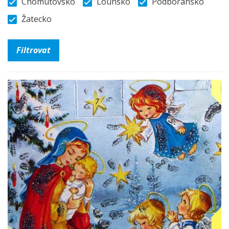
Chomutovsko
Lounsko
Podbořansko
Žatecko