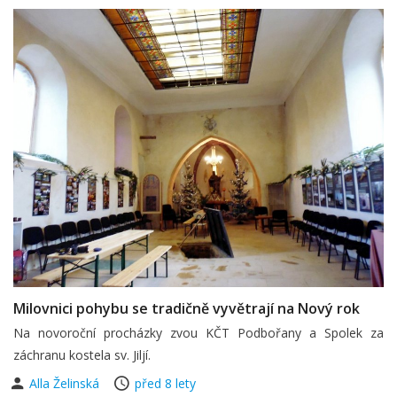
Milovnici pohybu se tradičně vyvětrají na Nový rok
Na novoroční procházky zvou KČT Podbořany a Spolek za
záchranu kostela sv. Jiljí.
Alla Želinská
před 8 lety