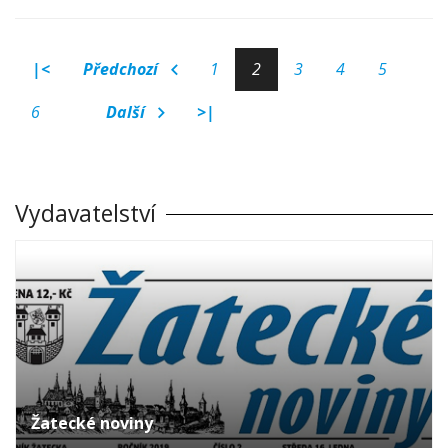
|<
Předchozí
1
2
3
4
5
6
Další
>|
Vydavatelství
Žatecké noviny