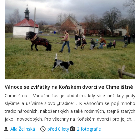
Vánoce se zvířátky na Koňském dvorci ve Chmelištné
Chmelištná - Vánoční čas je obdobím, kdy více než kdy jindy
slyšíme a užíváme slovo „tradice“ . K Vánocům se pojí mnoho
tradic národních, náboženských a také rodinných, stejně starých
jako i novodobých. Pro všechny na Koňském dvorci i pro jejich…
Alla Želinská
před 8 lety
2 fotografie