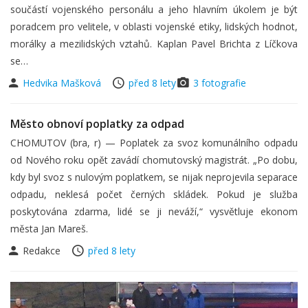
součástí vojenského personálu a jeho hlavním úkolem je být
poradcem pro velitele, v oblasti vojenské etiky, lidských hodnot,
morálky a mezilidských vztahů. Kaplan Pavel Brichta z Líčkova
se…
Hedvika Mašková
před 8 lety
3 fotografie
Město obnoví poplatky za odpad
CHOMUTOV (bra, r) — Poplatek za svoz komunálního odpadu
od Nového roku opět zavádí chomutovský magistrát. „Po dobu,
kdy byl svoz s nulovým poplatkem, se nijak neprojevila separace
odpadu, neklesá počet černých skládek. Pokud je služba
poskytována zdarma, lidé se ji neváží,“ vysvětluje ekonom
města Jan Mareš.
Redakce
před 8 lety