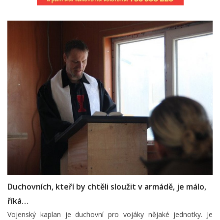
Duchovních, kteří by chtěli sloužit v armádě, je málo,
říká…
Vojenský kaplan je duchovní pro vojáky nějaké jednotky. Je