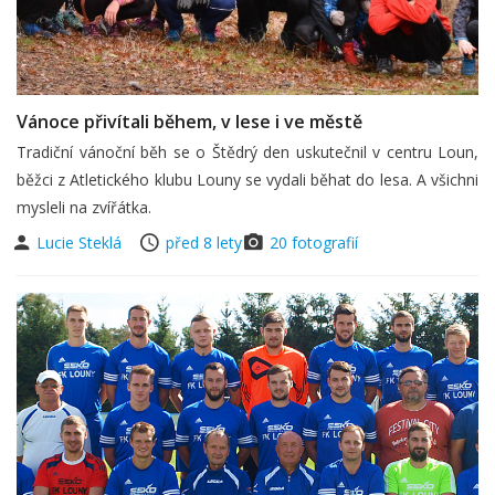
Vánoce přivítali během, v lese i ve městě
Tradiční vánoční běh se o Štědrý den uskutečnil v centru Loun,
běžci z Atletického klubu Louny se vydali běhat do lesa. A všichni
mysleli na zvířátka.
Lucie Steklá
před 8 lety
20 fotografií