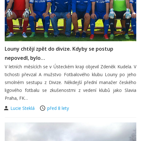
Louny chtějí zpět do divize. Kdyby se postup
nepovedl, bylo…
V letních měsících se v Ústeckém kraji objevil Zdeněk Kudela. V
tichosti převzal A mužstvo Fotbalového klubu Louny po jeho
smolném sestupu z Divize. Někdejší přední manažer českého
ligového fotbalu se zkušenostmi z vedení klubů jako Slavia
Praha, FK…
Lucie Steklá
před 8 lety