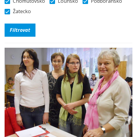
Chomutovsko
Lounsko
Podbořansko
Žatecko