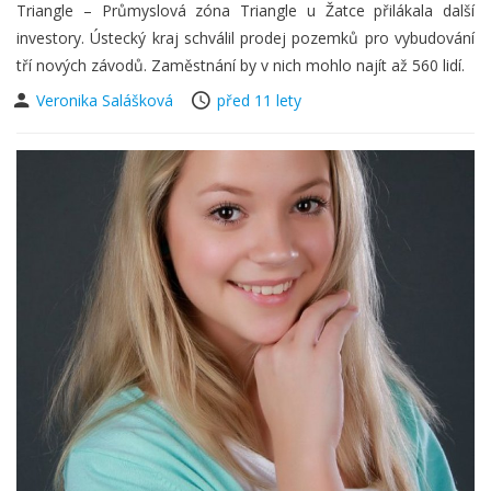
Triangle – Průmyslová zóna Triangle u Žatce přilákala další
investory. Ústecký kraj schválil prodej pozemků pro vybudování
tří nových závodů. Zaměstnání by v nich mohlo najít až 560 lidí.
Veronika Salášková
před 11 lety