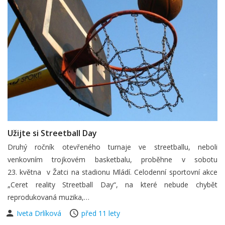
Užijte si Streetball Day
Druhý ročník otevřeného turnaje ve streetballu, neboli
venkovním trojkovém basketbalu, proběhne v sobotu
23. května v Žatci na stadionu Mládí. Celodenní sportovní akce
„Ceret reality Streetball Day“, na které nebude chybět
reprodukovaná muzika,…
Iveta Drlíková
před 11 lety