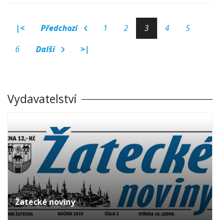
|<
Předchozí
1
2
3
4
5
6
Další
>|
Vydavatelství
Žatecké noviny