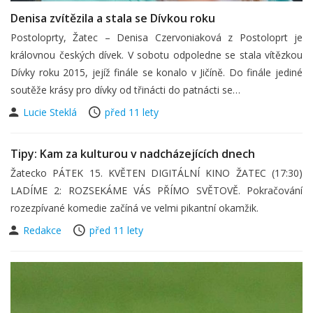
Denisa zvítězila a stala se Dívkou roku
Postoloprty, Žatec – Denisa Czervoniaková z Postoloprt je
královnou českých dívek. V sobotu odpoledne se stala vítězkou
Dívky roku 2015, jejíž finále se konalo v Jičíně. Do finále jediné
soutěže krásy pro dívky od třinácti do patnácti se…
Lucie Steklá
před 11 lety
Tipy: Kam za kulturou v nadcházejících dnech
Žatecko PÁTEK 15. KVĚTEN DIGITÁLNÍ KINO ŽATEC (17:30)
LADÍME 2: ROZSEKÁME VÁS PŘÍMO SVĚTOVĚ. Pokračování
rozezpívané komedie začíná ve velmi pikantní okamžik.
Redakce
před 11 lety