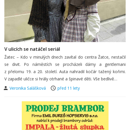
V ulicích se natáčel seriál
Žatec – Kdo v minulých dnech zavítal do centra Žatce, nestačil
se divit. Po náměstích se procházeli dámy a gentlemani
z přelomu 19. a 20. století. Auta nahradil kočár tažený koňmi.
V zapadlé uličce si hrály otrhané a špinavé děti. Vše bedlivě…
Veronika Salášková
před 11 lety