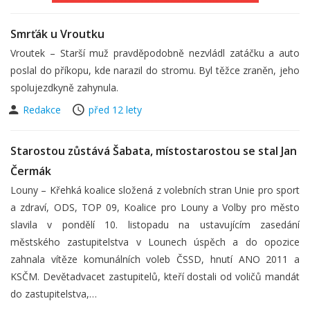
Smrťák u Vroutku
Vroutek – Starší muž pravděpodobně nezvládl zatáčku a auto
poslal do příkopu, kde narazil do stromu. Byl těžce zraněn, jeho
spolujezdkyně zahynula.
Redakce
před 12 lety
Starostou zůstává Šabata, místostarostou se stal Jan
Čermák
Louny – Křehká koalice složená z volebních stran Unie pro sport
a zdraví, ODS, TOP 09, Koalice pro Louny a Volby pro město
slavila v pondělí 10. listopadu na ustavujícím zasedání
městského zastupitelstva v Lounech úspěch a do opozice
zahnala vítěze komunálních voleb ČSSD, hnutí ANO 2011 a
KSČM. Devětadvacet zastupitelů, kteří dostali od voličů mandát
do zastupitelstva,…