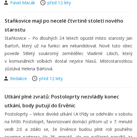
Pavel Macák
před 12 lety
Staňkovice mají po necelé čtvrtině století nového
starostu
Staňkovice – Po dlouhých 24 letech opustil místo starosty Jan
Bartoň, který už na funkci ani nekandidoval. Nově tuto obec
povede 58letý soukromý zemědělec Vladimír Libich, který
v komunálních volbách dostal nejvíce hlasů. Místostarostkou
zůstává Helena Bártová.
Redakce
před 12 lety
Utkání plné zvratů: Postoloprty nezvládly konec
utkání, body putují do Ervěnic
Postoloprty – Velice divoké utkání I.A třídy se odehrálo v sobotu
na hřišti Postoloprt, favorizovaní domácí přitom už v 7. minutě
vedli 2:0 a zdálo se, že Ervěnice budou plnit roli pouhého
sparring partnera. Ve 36. minutě, ale po nařízené penaltě za