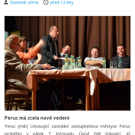
Dominik Urma
před 12 lety
Peruc má zcela nové vedení
Peruc (mib) Ustavující zasedání zastupitelstva městyse Peruc
proběhlo v pátek 7. listopadu. Úvod řídil stávající, již