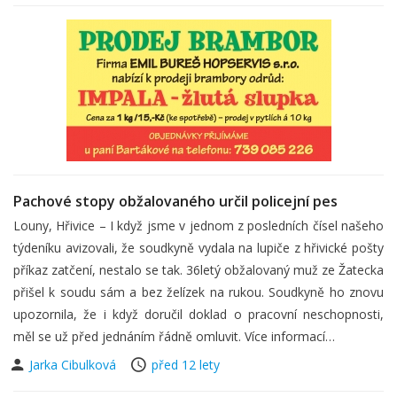
Pachové stopy obžalovaného určil policejní pes
Louny, Hřivice – I když jsme v jednom z posledních čísel našeho
týdeníku avizovali, že soudkyně vydala na lupiče z hřivické pošty
příkaz zatčení, nestalo se tak. 36letý obžalovaný muž ze Žatecka
přišel k soudu sám a bez želízek na rukou. Soudkyně ho znovu
upozornila, že i když doručil doklad o pracovní neschopnosti,
měl se už před jednáním řádně omluvit. Více informací…
Jarka Cibulková
před 12 lety