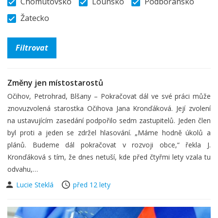
Chomutovsko
Lounsko
Podbořansko
Žatecko
Změny jen místostarostů
Očihov, Petrohrad, Blšany – Pokračovat dál ve své práci může
znovuzvolená starostka Očihova Jana Kronďáková. Její zvolení
na ustavujícím zasedání podpořilo sedm zastupitelů. Jeden člen
byl proti a jeden se zdržel hlasování. „Máme hodně úkolů a
plánů. Budeme dál pokračovat v rozvoji obce,“ řekla J.
Kronďáková s tím, že dnes netuší, kde před čtyřmi lety vzala tu
odvahu,…
Lucie Steklá
před 12 lety