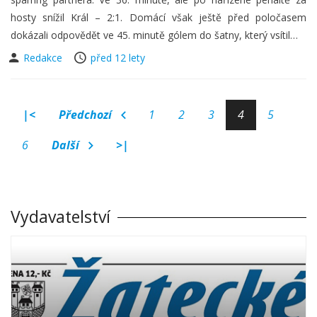
hosty snížil Král – 2:1. Domácí však ještě před poločasem
dokázali odpovědět ve 45. minutě gólem do šatny, který vsítil…
Redakce
před 12 lety
|<
Předchozí
1
2
3
4
5
6
Další
>|
Vydavatelství