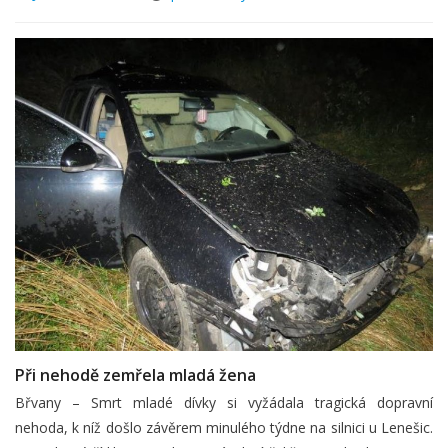
Při nehodě zemřela mladá žena
Břvany – Smrt mladé dívky si vyžádala tragická dopravní
nehoda, k níž došlo závěrem minulého týdne na silnici u Lenešic.