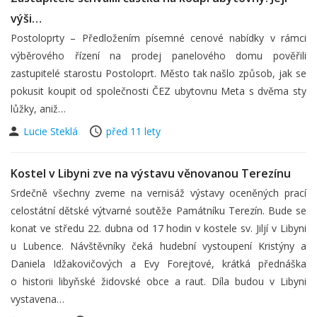
výši…
Postoloprty – Předložením písemné cenové nabídky v rámci
výběrového řízení na prodej panelového domu pověřili
zastupitelé starostu Postoloprt. Město tak našlo způsob, jak se
pokusit koupit od společnosti ČEZ ubytovnu Meta s dvěma sty
lůžky, aniž…
Lucie Steklá
před 11 lety
Kostel v Libyni zve na výstavu věnovanou Terezínu
Srdečně všechny zveme na vernisáž výstavy oceněných prací
celostátní dětské výtvarné soutěže Památníku Terezín. Bude se
konat ve středu 22. dubna od 17 hodin v kostele sv. Jiljí v Libyni
u Lubence. Návštěvníky čeká hudební vystoupení Kristýny a
Daniela Idžakovičových a Evy Forejtové, krátká přednáška
o historii libyňské židovské obce a raut. Díla budou v Libyni
vystavena…