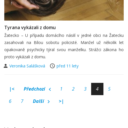
Tyrana vykázali z domu
Žatecko – U případu domácího násilí v jedné obci na Žatecku
zasahovali na Bílou sobotu policisté. Manžel už několik let
opakovaně psychicky týral svou manželku. Strážci zákona ho
proto vykázali z domu.
Veronika Salášková
před 11 lety
|<
Předchozí
1
2
3
4
5
6
7
Další
>|