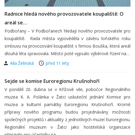
Radnice hledá nového provozovatele koupaliště: O
areál se…
Podbořany – V Podbořanech hledají nového provozovatele pro
koupaliště. Rada města vypověděla v závěru loňského roku
smlouvu na provozování koupaliště s firmou Bouška, která areál
dlouhá léta spravovala. Město poté vypsalo výběrové řízení na…
Alla Želinská
před 11 lety
Sejde se komise Euroregionu Krušnohoří
V pondělí 20. dubna se v Křížově vile, pobočce Regionálního
muzea K. A. Polánka v Žatci uskuteční jednání Komise pro
muzea a kulturní památky Euroregionu Krušnohoří. Kromě
přípravy nového programu budou projednávány možnosti
společných projektů i aktuality z jednotlivých muzeí Euroregionu.
Regionální muzeum v Žatci jako hostitelská organizace
připravilo pro účastníky na…