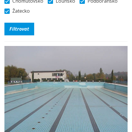
Chomutovsko
Lounsko
Podbořansko
Žatecko