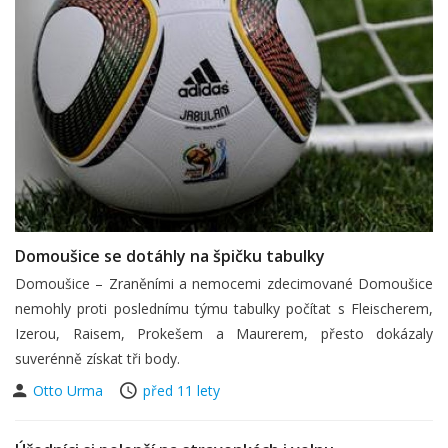
Domoušice se dotáhly na špičku tabulky
Domoušice – Zraněními a nemocemi zdecimované Domoušice
nemohly proti poslednímu týmu tabulky počítat s Fleischerem,
Izerou, Raisem, Prokešem a Maurerem, přesto dokázaly
suverénně získat tři body.
Otto Urma
před 11 lety