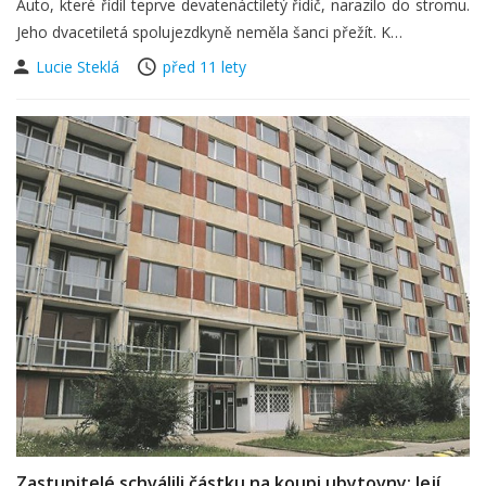
Auto, které řídil teprve devatenáctiletý řidič, narazilo do stromu.
Jeho dvacetiletá spolujezdkyně neměla šanci přežít. K…
Lucie Steklá
před 11 lety
Zastupitelé schválili částku na koupi ubytovny: Její