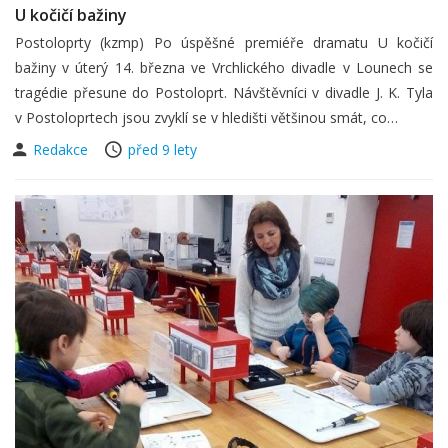
U kočičí bažiny
Postoloprty (kzmp) Po úspěšné premiéře dramatu U kočičí
bažiny v úterý 14. března ve Vrchlického divadle v Lounech se
tragédie přesune do Postoloprt. Návštěvníci v divadle J. K. Tyla
v Postoloprtech jsou zvyklí se v hledišti většinou smát, co…
Redakce
před 9 lety