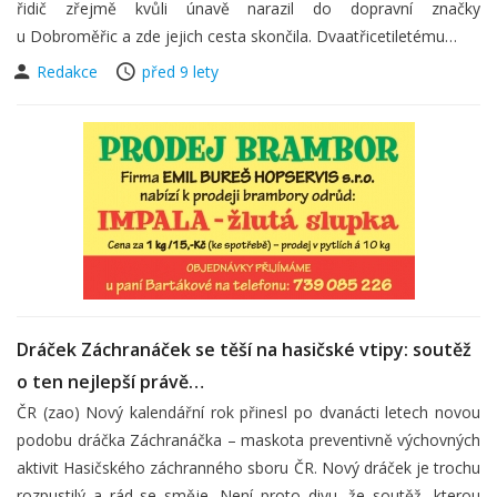
řidič zřejmě kvůli únavě narazil do dopravní značky
u Dobroměřic a zde jejich cesta skončila. Dvaatřicetiletému…
Redakce
před 9 lety
Dráček Záchranáček se těší na hasičské vtipy: soutěž
o ten nejlepší právě…
ČR (zao) Nový kalendářní rok přinesl po dvanácti letech novou
podobu dráčka Záchranáčka – maskota preventivně výchovných
aktivit Hasičského záchranného sboru ČR. Nový dráček je trochu
rozpustilý a rád se směje. Není proto divu, že soutěž, kterou