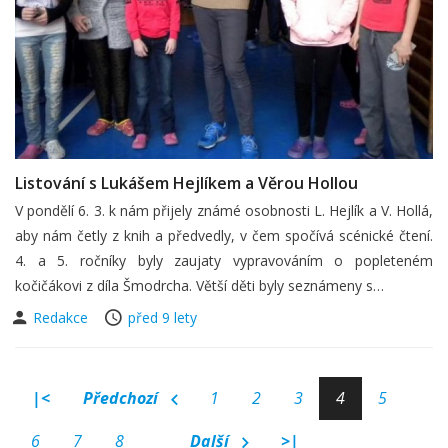
Listování s Lukášem Hejlíkem a Věrou Hollou
V pondělí 6. 3. k nám přijely známé osobnosti L. Hejlík a V. Hollá,
aby nám četly z knih a předvedly, v čem spočívá scénické čtení.
4. a 5. ročníky byly zaujaty vypravováním o popleteném
kočičákovi z díla Šmodrcha. Větší děti byly seznámeny s…
Redakce
před 9 lety
|<
Předchozí
1
2
3
4
5
6
7
8
Další
>|