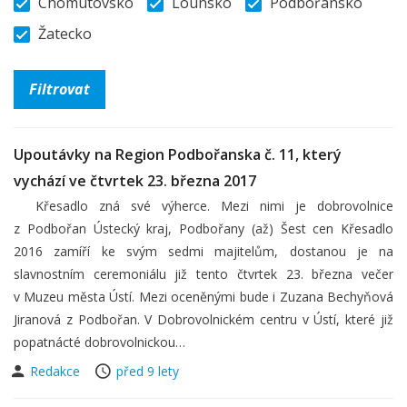
Chomutovsko
Lounsko
Podbořansko
Žatecko
Upoutávky na Region Podbořanska č. 11, který
vychází ve čtvrtek 23. března 2017
Křesadlo zná své výherce. Mezi nimi je dobrovolnice
z Podbořan Ústecký kraj, Podbořany (až) Šest cen Křesadlo
2016 zamíří ke svým sedmi majitelům, dostanou je na
slavnostním ceremoniálu již tento čtvrtek 23. března večer
v Muzeu města Ústí. Mezi oceněnými bude i Zuzana Bechyňová
Jiranová z Podbořan. V Dobrovolnickém centru v Ústí, které již
popatnácté dobrovolnickou…
Redakce
před 9 lety