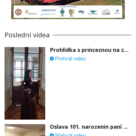
Poslední videa
Prohlídka s princeznou na zámku Stekník
Přehrát video
Oslava 101. narozenin paní Věry Skořepové
Přehrát video