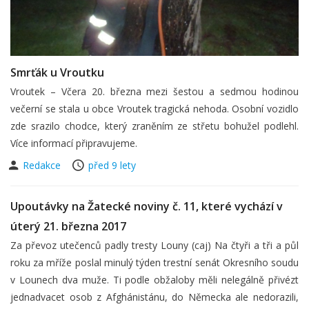
Smrťák u Vroutku
Vroutek – Včera 20. března mezi šestou a sedmou hodinou
večerní se stala u obce Vroutek tragická nehoda. Osobní vozidlo
zde srazilo chodce, který zraněním ze střetu bohužel podlehl.
Více informací připravujeme.
Redakce
před 9 lety
Upoutávky na Žatecké noviny č. 11, které vychází v
úterý 21. března 2017
Za převoz utečenců padly tresty Louny (caj) Na čtyři a tři a půl
roku za mříže poslal minulý týden trestní senát Okresního soudu
v Lounech dva muže. Ti podle obžaloby měli nelegálně přivézt
jednadvacet osob z Afghánistánu, do Německa ale nedorazili,