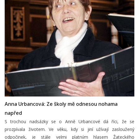
Anna Urbancová: Ze školy mě odnesou nohama
napřed
S trochou nadsázky se o Anně Urbancové dá říci, že se
prozpívala životem. Ve věku, kdy si jiní užívají zasloužený
odpočinek, je stále velmi platným hlasem Žateckého