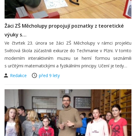
Žáci ZŠ Měcholupy propojují poznatky z teoretické
výuky s…
Ve čtvrtek 23. února se žáci ZŠ Měcholupy v rámci projektu
Světová škola zúčastnili exkurze do Techmanie v Plzni. V tomto
moderním interaktivním muzeu se herní formou seznámili
s určitými matematickými a fyzikálními principy. Učení je tedy…
Redakce
před 9 lety