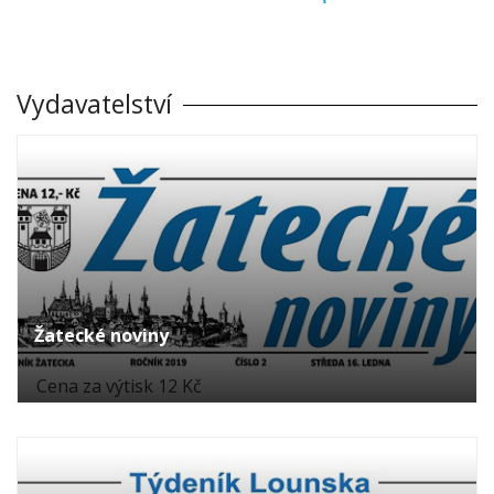
Vydavatelství
Žatecké noviny
Cena za výtisk 12 Kč