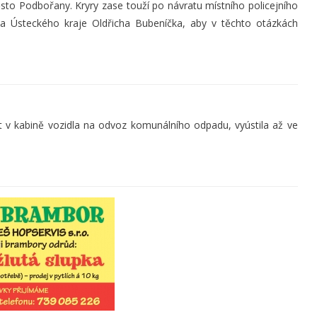
město Podbořany. Kryry zase touží po návratu místního policejního
na Ústeckého kraje Oldřicha Bubeníčka, aby v těchto otázkách
 v kabině vozidla na odvoz komunálního odpadu, vyústila až ve