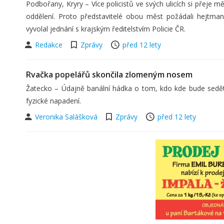
Podbořany, Kryry – Více policistů ve svých ulicích si přeje 
oddělení. Proto představitelé obou měst požádali hejtma
vyvolal jednání s krajským ředitelstvím Policie ČR.
Redakce
Zprávy
před 12 lety
Rvačka popelářů skončila zlomeným nosem
Žatecko – Údajně banální hádka o tom, kdo kde bude sedět
fyzické napadení.
Veronika Salášková
Zprávy
před 12 lety