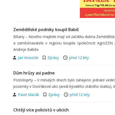
Zemědělské podniky koupil Babiš
Blšany – Nového majitele mají od začátku dubna Zeměděls
a zaměstnavatele v regionu koupila společnost AgroZZN 
Andreje Babiše.
Jan Vnouček
Zprávy
před 12 lety
Dům hrůzy asi padne
Postoloprty – V minulých dnech bylo zahájeno jednání vedení
pozemky v Dvořákově ulici (areál bývalého státního statku), 
Pavel Macák
Zprávy
před 12 lety
Chtějí více policistů v ulicích