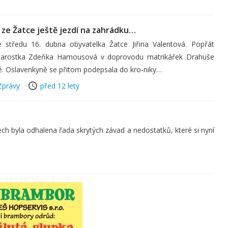
á ze Žatce ještě jezdí na zahrádku…
e středu 16. dubna obyvatelka Žatce Jiřina Valentová. Popřát
a starostka Zdeňka Hamousová v doprovodu matrikářek Drahuše
é. Oslavenkyně se přitom podepsala do kro-niky…
Zprávy
před 12 lety
ch byla odhalena řada skrytých závad a nedostatků, které si nyní