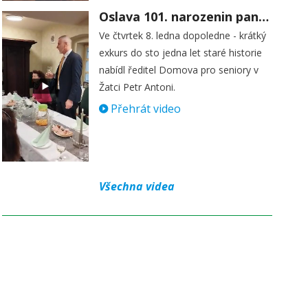
Oslava 101. narozenin paní Věry Skořepové
Ve čtvrtek 8. ledna dopoledne - krátký
exkurs do sto jedna let staré historie
nabídl ředitel Domova pro seniory v
Žatci Petr Antoni.
Přehrát video
Všechna videa