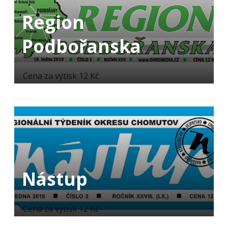
Region
Podbořanska
Cena za výtisk 12 Kč
Nástup
Cena za výtisk 12 Kč