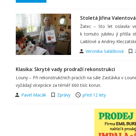
Stoletá Jiřina Valentov
Žatec – Sto let oslavila v
k tomuto jubileu jí přišl
Laiblové a Andrey Kleczatsk
Veronika Salášková
Klasika: Skryté vady prodraží rekonstrukci
Louny – Při rekonstrukčních pracích na sále Zastávka v Loune
vyžádají vícepráce za téměř 660 tisíc korun.
Pavel Macák
Zprávy
před 12 lety