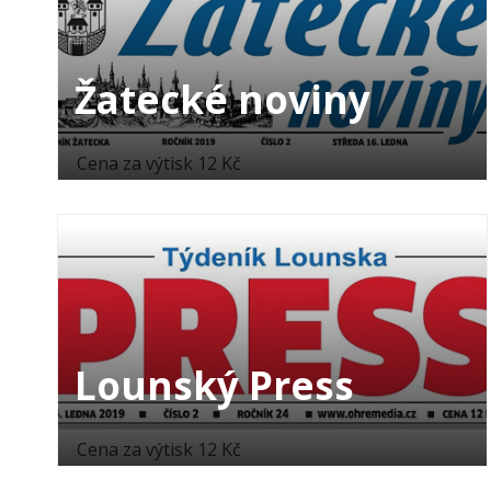
Žatecké noviny
Cena za výtisk 12 Kč
Lounský Press
Cena za výtisk 12 Kč