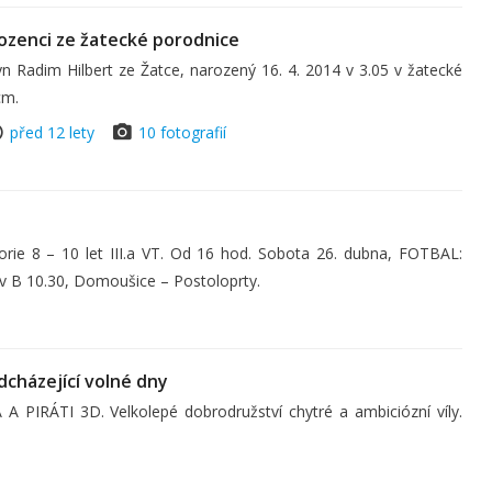
rozenci ze žatecké porodnice
 Radim Hilbert ze Žatce, narozený 16. 4. 2014 v 3.05 v žatecké
cm.
před 12 lety
10 fotografií
rie 8 – 10 let III.a VT. Od 16 hod. Sobota 26. dubna, FOTBAL:
ov B 10.30, Domoušice – Postoloprty.
dcházející volné dny
PIRÁTI 3D. Velkolepé dobrodružství chytré a ambiciózní víly.