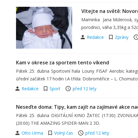
Vítejte na světě: Novo
Maminka Jana Mülerová, syn
porodnici, váha 3,35kg a 52
Redakce
Zprávy
Kam v okrese za sportem tento víkend
Pátek 25. dubna Sportovní hala Louny FISAF Aerobic katego
úřední začátek 17 hodin I.A třída: Dobroměřice – L. Chomut
Redakce
Sport
před 12 lety
Neseďte doma: Tipy, kam zajít na zajímavé akce na
Pátek 25. dubna DIGITÁLNÍ KINO ŽATEC (17:30) ZVONILKA A 
(20:00) THE AMAZING SPIDER-MAN 2 3D.
Otto Urma
Volný čas
před 12 lety