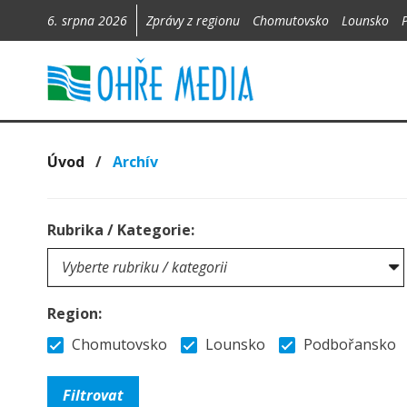
6. srpna 2026
Zprávy z regionu
Chomutovsko
Lounsko
Úvod
/
Archív
Rubrika / Kategorie:
Region:
Chomutovsko
Lounsko
Podbořansko