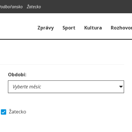
Podbořansko
Žatecko
Zprávy
Sport
Kultura
Rozhovo
Období:
Žatecko