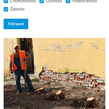
Chomutovsko
Lounsko
Podbořansko
Žatecko