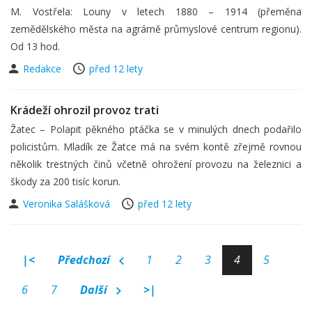
M. Vostřela: Louny v letech 1880 – 1914 (přeměna
zemědělského města na agrárně průmyslové centrum regionu).
Od 13 hod.
Redakce
před 12 lety
Krádeží ohrozil provoz trati
Žatec – Polapit pěkného ptáčka se v minulých dnech podařilo
policistům. Mladík ze Žatce má na svém kontě zřejmě rovnou
několik trestných činů včetně ohrožení provozu na železnici a
škody za 200 tisíc korun.
Veronika Salášková
před 12 lety
|<
Předchozí
1
2
3
4
5
6
7
Další
>|