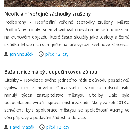
Neoficiální veřejné záchodky zrušeny
Podbořany – Neoficiální veřejné záchodky zrušeny! Město
Podbořany minulý týden zlikvidovalo nevzhledné keře u pizzerie
na kruhovém objezdu, které často sloužily jako toalety a černá
skládka. Místo nich sem ještě na jaře vysází květinové záhony.…
Jan Vnouček
před 12 lety
Bažantnice má být odpočinkovou zónou
Cítoliby – Novelizaci svého jednacího řádu z důvodu požadavků
vyplývajících z nového Občanského zákoníku odsouhlasilo
minulý týden zastupitelstvo městysu Cítoliby. Dále byla
odsouhlasena výroční správa místní základní školy za rok 2013 a
schválena byla spolupráce městysu se společností Atiking ve
věci přípravy a podávání žádostí o dotace.
Pavel Macák
před 12 lety