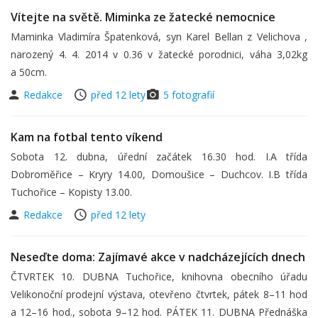
Vítejte na světě. Miminka ze žatecké nemocnice
Maminka Vladimíra Špatenková, syn Karel Bellan z Velichova ,
narozený 4. 4. 2014 v 0.36 v žatecké porodnici, váha 3,02kg
a 50cm.
Redakce
před 12 lety
5 fotografií
Kam na fotbal tento víkend
Sobota 12. dubna, úřední začátek 16.30 hod. I.A třída
Dobroměřice – Kryry 14.00, Domoušice – Duchcov. I.B třída
Tuchořice – Kopisty 13.00.
Redakce
před 12 lety
Neseďte doma: Zajímavé akce v nadcházejících dnech
ČTVRTEK 10. DUBNA Tuchořice, knihovna obecního úřadu
Velikonoční prodejní výstava, otevřeno čtvrtek, pátek 8–11 hod
a 12–16 hod., sobota 9–12 hod. PÁTEK 11. DUBNA Přednáška