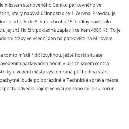
dle městem stanoveného Ceníku parkovného ve
ích, který nabývá účinnosti dne 1. června. Pravdou je,
ech od 2. 5. do 9. 5. do zhruba 15. hodiny navštívilo
, jejichž řidiči v pokladně zaplatili celkem 4680 Kč. To je
odenní tržby ve všední den na parkovišti na Mírovém
 tomto místě řidiči zvyknou. Ještě horší situace
 zavedením parkovacích hodin v ulicích kolem centra
stníky u vedení města vyškemraná půl hodina stání
ko záchytné, bude poloprázdné a Technická správa města
rozpočtu odvedla nájem ve výši jednoho milionu korun