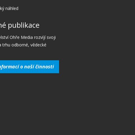
cký náhled
é publikace
lství Ohře Media rozvíjí svoji
a trhu odborné, vědecké
nformací o naší činnosti