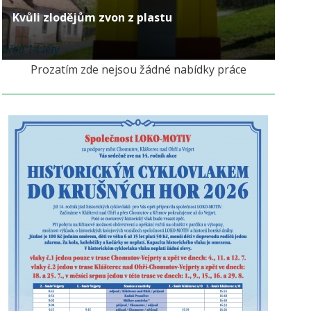
Kvůli zlodějům zvon z plastu
před 14 lety
Prozatím zde nejsou žádné nabídky práce