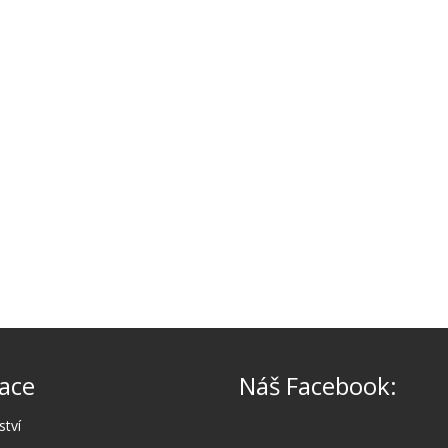
ace
Náš Facebook:
ství