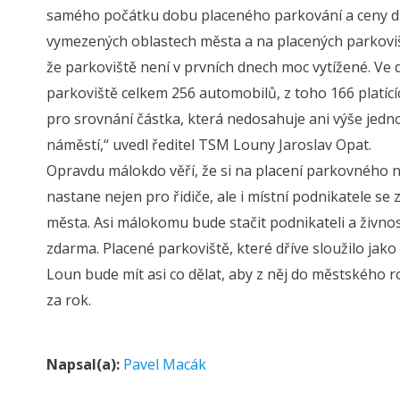
samého počátku dobu placeného parkování a ceny 
vymezených oblastech města a na placených parkovišt
že parkoviště není v prvních dnech moc vytížené. Ve dn
parkoviště celkem 256 automobilů, z toho 166 platících
pro srovnání částka, která nedosahuje ani výše jedn
náměstí,“ uvedl ředitel TSM Louny Jaroslav Opat.
Opravdu málokdo věří, že si na placení parkovného na
nastane nejen pro řidiče, ale i místní podnikatele se
města. Asi málokomu bude stačit podnikateli a živno
zdarma. Placené parkoviště, které dříve sloužilo ja
Loun bude mít asi co dělat, aby z něj do městského 
za rok.
Napsal(a):
Pavel Macák