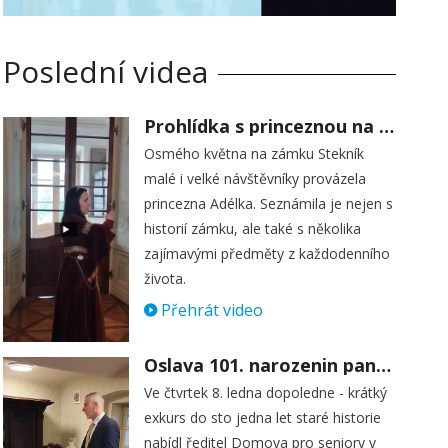
Poslední videa
Prohlídka s princeznou na zámku Stekník
Osmého května na zámku Stekník
malé i velké návštěvníky provázela
princezna Adélka. Seznámila je nejen s
historií zámku, ale také s několika
zajímavými předměty z každodenního
života.
Přehrát video
Oslava 101. narozenin paní Věry Skořepové
Ve čtvrtek 8. ledna dopoledne - krátký
exkurs do sto jedna let staré historie
nabídl ředitel Domova pro seniory v