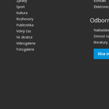
Zprávy
Kontakt
Sport
Elektroni
Kultura
Odborn
Rozhovory
Publicistika
Nakladate
Volný čas
činnost n
Ve zkratce
literatury.
Videogalerie
Fotogalerie
Více i