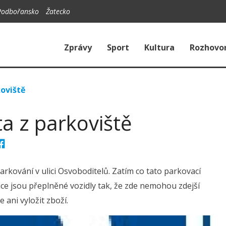
Podbořansko
Žatecko
Zprávy
Sport
Kultura
Rozhovo
oviště
a z parkoviště
rkování v ulici Osvoboditelů. Zatím co tato parkovací
ice jsou přeplněné vozidly tak, že zde nemohou zdejší
 ani vyložit zboží.