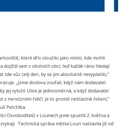
koviště, které dřív sloužilo jako místo, kde mohli
, a dojíždí sem z okolních obcí, teď každé ráno hledají
 zde vůz celý den, by se jim absolutně nevyplatilo,“
racuje. „Jsme doslova zoufalí, když nám dodavatel
 jej vyložil. Ulice je jednosměrná, a když dodavatel
t s nervózními řidiči. Je to prostě nešťastné řešení,“
uš Petržílka.
ici Osvoboditelů v Lounech jsme spustili 2. května a
 zvykají. Technická správa města Loun nastavila již od