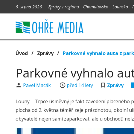
6. srpna 2026
Zprávy z regionu
Chomutovsko
Lounsko
Úvod
/
Zprávy
/
Parkovné vyhnalo auta z park
Parkovné vyhnalo aut
Pavel Macák
před 14 lety
Zprávy
Louny – Trpce úsměvný je fakt zavedení placeného pa
plocha od 2. května téměř zeje prázdnotou, okolní ul
obyvatelé nejen sami zaparkovat, ale u obchodů nelze