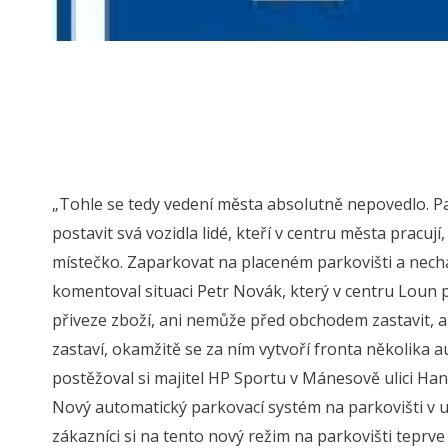
„Tohle se tedy vedení města absolutně nepovedlo. Par
postavit svá vozidla lidé, kteří v centru města pracují
místečko. Zaparkovat na placeném parkovišti a nechat
komentoval situaci Petr Novák, který v centru Loun p
přiveze zboží, ani nemůže před obchodem zastavit, aby
zastaví, okamžitě se za ním vytvoří fronta několika au
postěžoval si majitel HP Sportu v Mánesově ulici Han
Nový automatický parkovací systém na parkovišti v ul
zákazníci si na tento nový režim na parkovišti teprve