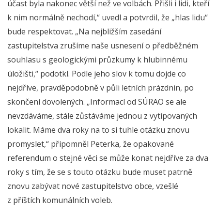
účast byla nakonec větší než ve volbách. Přišli i lidi, kteří
k nim normálně nechodí,“ uvedl a potvrdil, že „hlas lidu“
bude respektovat. „Na nejbližším zasedání
zastupitelstva zrušíme naše usnesení o předběžném
souhlasu s geologickými průzkumy k hlubinnému
úložišti,“ podotkl. Podle jeho slov k tomu dojde co
nejdříve, pravděpodobně v půli letních prázdnin, po
skončení dovolených. „Informací od SÚRAO se ale
nevzdáváme, stále zůstáváme jednou z vytipovaných
lokalit. Máme dva roky na to si tuhle otázku znovu
promyslet,“ připomněl Peterka, že opakované
referendum o stejné věci se může konat nejdříve za dva
roky s tím, že se s touto otázku bude muset patrně
znovu zabývat nové zastupitelstvo obce, vzešlé
z příštích komunálních voleb.