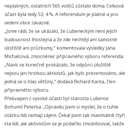
neplatných, ostatních 565 voličů zůstalo doma. Celková
účast byla tedy 53, 4 %. A referendum je platné a pro
vedení obce závazné.
„Jsme rádi, že se ukázalo, že Lubeneckým není jejich
budoucnost lhostejná a že zde nechtějí ani samotné
úložiště ani průzkumy,“ komentovala výsledky Jana
Michalcová, zmocněnec přípravného výboru referenda.
„Navíc se konečně prokázalo, že odpůrci úložiště
nejsou jen hrstkou aktivistů, jak bylo prezentováno, ale
jedná se o hlas většiny,“ dodává Richard Kanta, člen
přípravného výboru.
Překvapen z vysoké účasti byl starosta Lubence
Bohumil Peterka. „Opravdu jsem si myslel, že o tuhle
otázku lidi nemají zájem. Čekal jsem tak maximálně čtyři
sta lidí, ale aktivistům se je podařilo zmobilizovat, takže