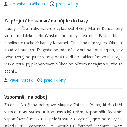
Veronika Salášková
před 14 lety
Za přejetého kamaráda půjde do basy
Louny – Čtyři roky natvrdo vyfasoval 47letý Martin Kunc, který
vloni nedaleko zbrašínské hospody usmrtil Pavla Klase
z oblíbené rockové kapely Karamel. Ortel nad ním vynesl Okresní
soud v Lounech. Tragedie se odehrála vloni na konci srpna, kdy
odsouzený po pitce v hospodě usedl do nákladního vozu Praga
V3S a chtěl jej přeparkovat. Vůbec ho přitom nezajímalo, zda za
zadní…
Pavel Macák
před 14 lety
Vzpomněli na odboj
Žatec – Na členy odbojové skupiny Žatec – Praha, kteří chtěli
v roce 1949 svrhnout komunistický režim, vzpomněli účastníci
vzpomínkového aktu u příležitosti 63. výročí jejich popravy ve
středu 18. července ve vestibulu žatecké radnice. Mezi