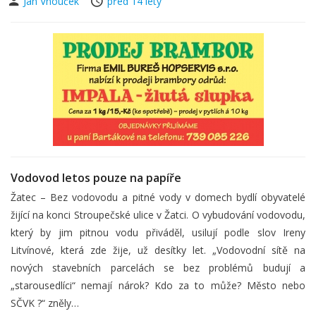
Jan Vnouček
před 14 lety
Vodovod letos pouze na papíře
Žatec – Bez vodovodu a pitné vody v domech bydlí obyvatelé
žijící na konci Stroupečské ulice v Žatci. O vybudování vodovodu,
který by jim pitnou vodu přiváděl, usilují podle slov Ireny
Litvínové, která zde žije, už desítky let. „Vodovodní sítě na
nových stavebních parcelách se bez problémů budují a
„starousedlíci“ nemají nárok? Kdo za to může? Město nebo
SČVK ?“ zněly…