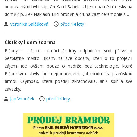
popravenými byl i kapitán Karel Sabela. U jeho pamětní desky na
domě č.p. 397 Nákladní ulici proběhla druhá část ceremonie s…
Veronika Salášková
před 14 lety
Čističky lidem zdarma
Blšany – Už tři domácí čistírny odpadních vod převedlo
bezplatně město Blšany na své občany, kteří o to projevili
zájem. Jde ovšem pouze o nádrže bez technologie, které
Blšanským zbyly po nepodařeném „obchodu“ s plzeňskou
firmou Olympex, která později zkrachovala, aniž splnila své
závazky.
Jan Vnouček
před 14 lety