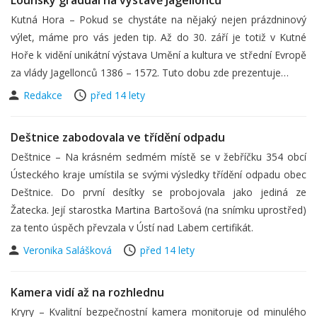
Lounský graduál na výstavě Jagellonců
Kutná Hora – Pokud se chystáte na nějaký nejen prázdninový
výlet, máme pro vás jeden tip. Až do 30. září je totiž v Kutné
Hoře k vidění unikátní výstava Umění a kultura ve střední Evropě
za vlády Jagellonců 1386 – 1572. Tuto dobu zde prezentuje…
Redakce
před 14 lety
Deštnice zabodovala ve třídění odpadu
Deštnice – Na krásném sedmém místě se v žebříčku 354 obcí
Ústeckého kraje umístila se svými výsledky třídění odpadu obec
Deštnice. Do první desítky se probojovala jako jediná ze
Žatecka. Její starostka Martina Bartošová (na snímku uprostřed)
za tento úspěch převzala v Ústí nad Labem certifikát.
Veronika Salášková
před 14 lety
Kamera vidí až na rozhlednu
Kryry – Kvalitní bezpečnostní kamera monitoruje od minulého