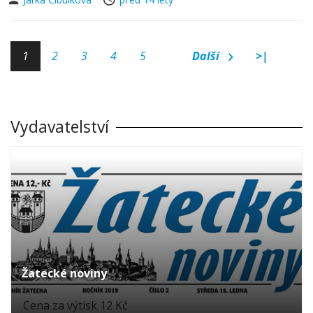
1
2
3
4
5
Další
>|
Vydavatelství
Žatecké noviny
Cena za výtisk 12 Kč