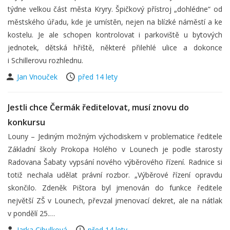
týdne velkou část města Kryry. Špičkový přístroj „dohlédne“ od
městského úřadu, kde je umístěn, nejen na blízké náměstí a ke
kostelu. Je ale schopen kontrolovat i parkoviště u bytových
jednotek, dětská hřiště, některé přilehlé ulice a dokonce
i Schillerovu rozhlednu.
Jan Vnouček
před 14 lety
Jestli chce Čermák ředitelovat, musí znovu do
konkursu
Louny – Jediným možným východiskem v problematice ředitele
Základní školy Prokopa Holého v Lounech je podle starosty
Radovana Šabaty vypsání nového výběrového řízení. Radnice si
totiž nechala udělat právní rozbor. „Výběrové řízení opravdu
skončilo. Zdeněk Pištora byl jmenován do funkce ředitele
největší ZŠ v Lounech, převzal jmenovací dekret, ale na nátlak
v pondělí 25.…
Jarka Cibulková
před 14 lety