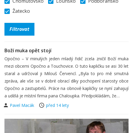
Chomutovsko
Lounsko
Podbořansko
Žatecko
Boží muka opět stojí
Opočno – V minulých jeden mladý řidič zcela zničil Boží muka
mezi obcemi Opočno a Touchovice. O tuto kapličku se asi 30 let
staral a udržoval ji Milouš Červencl. „Byla to pro mě smutná
zpráva, ale vše se v dobré obrací díky pochopení starosty obce
Opočno a zastupitelů. Práce na obnově kapličky se nyní zahajují
a udělá je místní firma pana Chaloupka. Předpokládám, že…
Pavel Macák
před 14 lety