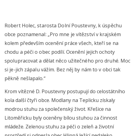
Robert Holec, starosta Dolní Poustevny, k úspěchu
obce poznamenal: „Pro mne je vítězství v krajském
kolem především ocenění práce všech, kteří se na
chodu a péči o obec podílí. Ocenění jejich ochoty
spolupracovat a dělat něco užitečného pro druhé. Moc
si je-jich zápalu vážím. Bez něj by nám to v obci tak
pěkně nešlapalo.“
Krom vítězné D. Poustevny postupují do celostátního
kola další čtyři obce. Modlany na Teplicku získaly
modrou stuhu za společenský život. Křešice na
Litoměřicku byly oceněny bílou stuhou za činnost
mládeže. Zelenou stuhu za péči o zeleň a životní
prostředí si odnesla obec Hlinná ležící nedaleko