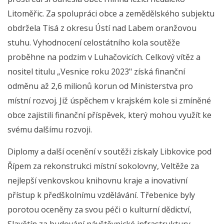
Litoměřic. Za spolupráci obce a zemědělského subjektu
obdržela Tisá z okresu Ústí nad Labem oranžovou
stuhu. Vyhodnocení celostátního kola soutěže
proběhne na podzim v Luhačovicích. Celkový vítěz a
nositel titulu „Vesnice roku 2023" získá finanční
odměnu až 2,6 milionů korun od Ministerstva pro
místní rozvoj. Již úspěchem v krajském kole si zmíněné
obce zajistili finanční příspěvek, který mohou využít ke
svému dalšímu rozvoji.
Diplomy a další ocenění v soutěži získaly Libkovice pod
Řípem za rekonstrukci místní sokolovny, Veltěže za
nejlepší venkovskou knihovnu kraje a inovativní
přístup k předškolnímu vzdělávání. Třebenice byly
porotou oceněny za svou péči o kulturní dědictví,
Slavětín za budování návštěvnické infrastruktury,