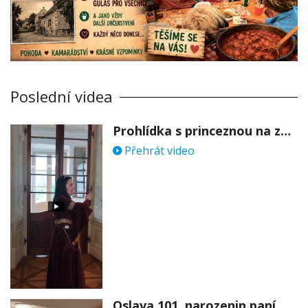
Poslední videa
Prohlídka s princeznou na zámku Stekník
Přehrát video
Oslava 101. narozenin paní Věry Skořepové