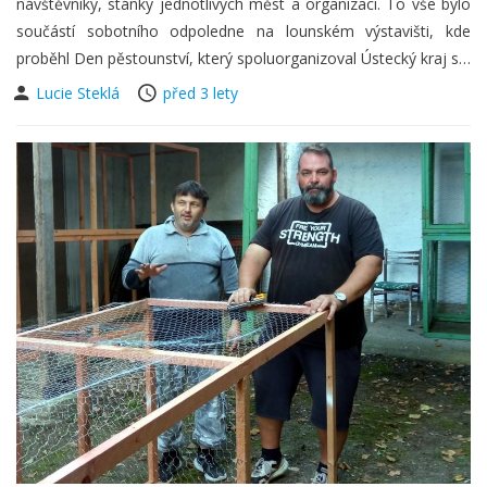
návštěvníky, stánky jednotlivých měst a organizací. To vše bylo
součástí sobotního odpoledne na lounském výstavišti, kde
proběhl Den pěstounství, který spoluorganizoval Ústecký kraj s…
Lucie Steklá
před 3 lety