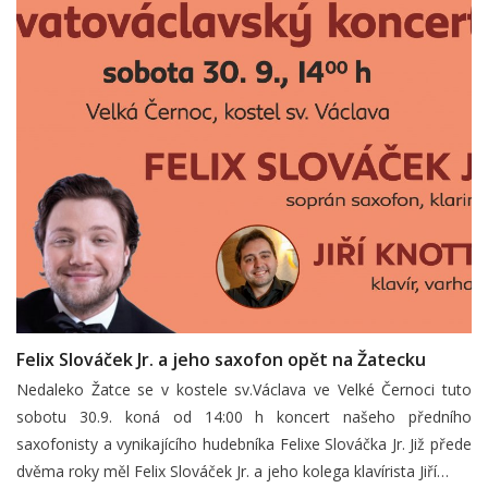
Felix Slováček Jr. a jeho saxofon opět na Žatecku
Nedaleko Žatce se v kostele sv.Václava ve Velké Černoci tuto
sobotu 30.9. koná od 14:00 h koncert našeho předního
saxofonisty a vynikajícího hudebníka Felixe Slováčka Jr. Již přede
dvěma roky měl Felix Slováček Jr. a jeho kolega klavírista Jiří…