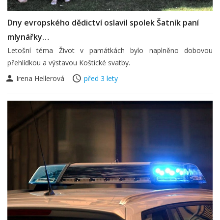
Dny evropského dědictví oslavil spolek Šatník paní
mlynářky…
Letošní téma Život v památkách bylo naplněno dobovou
přehlídkou a výstavou Koštické svatby.
Irena Hellerová
před 3 lety