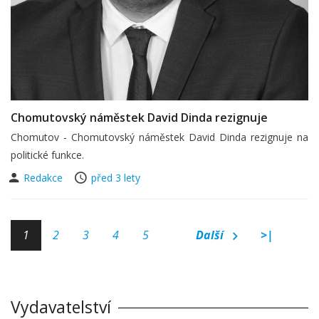
Chomutovský náměstek David Dinda rezignuje
Chomutov - Chomutovský náměstek David Dinda rezignuje na
politické funkce.
Redakce
před 3 lety
1
2
3
4
5
Další
>|
Vydavatelství