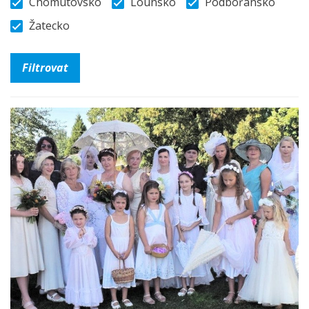
Chomutovsko
Lounsko
Podbořansko
Žatecko