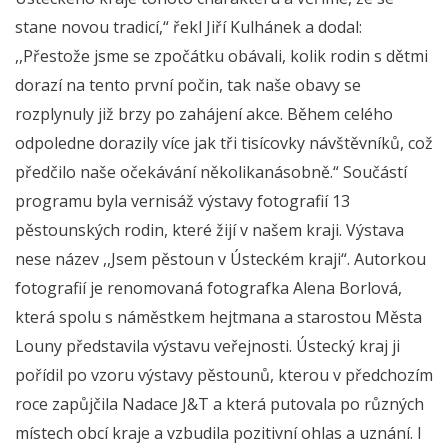
stane novou tradicí,“ řekl Jiří Kulhánek a dodal:
,,Přestože jsme se zpočátku obávali, kolik rodin s dětmi
dorazí na tento první počin, tak naše obavy se
rozplynuly již brzy po zahájení akce. Během celého
odpoledne dorazily více jak tři tisícovky návštěvníků, což
předčilo naše očekávání několikanásobně.“ Součástí
programu byla vernisáž výstavy fotografií 13
pěstounských rodin, které žijí v našem kraji. Výstava
nese název ,,Jsem pěstoun v Ústeckém kraji“. Autorkou
fotografií je renomovaná fotografka Alena Borlová,
která spolu s náměstkem hejtmana a starostou Města
Louny představila výstavu veřejnosti. Ústecký kraj ji
pořídil po vzoru výstavy pěstounů, kterou v předchozím
roce zapůjčila Nadace J&T a která putovala po různých
místech obcí kraje a vzbudila pozitivní ohlas a uznání. I