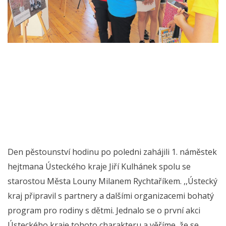
Den pěstounství hodinu po poledni zahájili 1. náměstek
hejtmana Ústeckého kraje Jiří Kulhánek spolu se
starostou Města Louny Milanem Rychtaříkem. ,,Ústecký
kraj připravil s partnery a dalšími organizacemi bohatý
program pro rodiny s dětmi. Jednalo se o první akci
Ústeckého kraje tohoto charakteru a věříme, že se