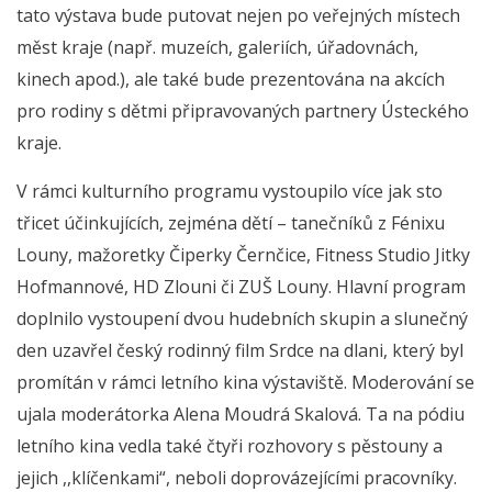
tato výstava bude putovat nejen po veřejných místech
měst kraje (např. muzeích, galeriích, úřadovnách,
kinech apod.), ale také bude prezentována na akcích
pro rodiny s dětmi připravovaných partnery Ústeckého
kraje.
V rámci kulturního programu vystoupilo více jak sto
třicet účinkujících, zejména dětí – tanečníků z Fénixu
Louny, mažoretky Čiperky Černčice, Fitness Studio Jitky
Hofmannové, HD Zlouni či ZUŠ Louny. Hlavní program
doplnilo vystoupení dvou hudebních skupin a slunečný
den uzavřel český rodinný film Srdce na dlani, který byl
promítán v rámci letního kina výstaviště. Moderování se
ujala moderátorka Alena Moudrá Skalová. Ta na pódiu
letního kina vedla také čtyři rozhovory s pěstouny a
jejich ,,klíčenkami“, neboli doprovázejícími pracovníky.