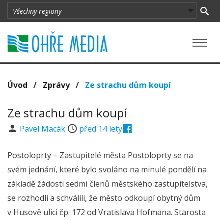
Úvod
/
Zprávy
/
Ze strachu dům koupí
Ze strachu dům koupí
Pavel Macák
před 14 lety
Postoloprty – Zastupitelé města Postoloprty se na
svém jednání, které bylo svoláno na minulé pondělí na
základě žádosti sedmi členů městského zastupitelstva,
se rozhodli a schválili, že město odkoupí obytný dům
v Husově ulici čp. 172 od Vratislava Hofmana. Starosta