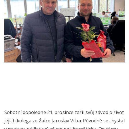
Sobotní dopoledne 21. prosince zažil svůj závod o život
jejich kolega ze Žatce Jaroslav Vrba. Původně se chystal
vyrazit na cyklistický závod na Litoměřicku. Osud mu