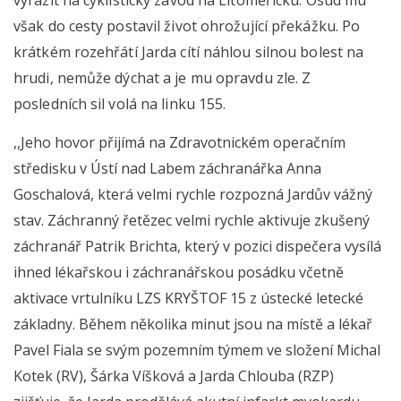
však do cesty postavil život ohrožující překážku. Po
krátkém rozehřátí Jarda cítí náhlou silnou bolest na
hrudi, nemůže dýchat a je mu opravdu zle. Z
posledních sil volá na linku 155.
,,Jeho hovor přijímá na Zdravotnickém operačním
středisku v Ústí nad Labem záchranářka Anna
Goschalová, která velmi rychle rozpozná Jardův vážný
stav. Záchranný řetězec velmi rychle aktivuje zkušený
záchranář Patrik Brichta, který v pozici dispečera vysílá
ihned lékařskou i záchranářskou posádku včetně
aktivace vrtulníku LZS KRYŠTOF 15 z ústecké letecké
základny. Během několika minut jsou na místě a lékař
Pavel Fiala se svým pozemním týmem ve složení Michal
Kotek (RV), Šárka Víšková a Jarda Chlouba (RZP)