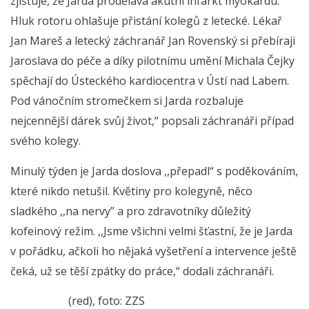
zjišťuje, že Jarda prodělává akutní infarkt myokardu.
Hluk rotoru ohlašuje přistání kolegů z letecké. Lékař
Jan Mareš a letecký záchranář Jan Rovenský si přebíraji
Jaroslava do péče a díky pilotnímu umění Michala Čejky
spěchají do Ústeckého kardiocentra v Ústí nad Labem.
Pod vánočním stromečkem si Jarda rozbaluje
nejcennější dárek svůj život,“ popsali záchranáři případ
svého kolegy.
Minulý týden je Jarda doslova ,,přepadl“ s poděkováním,
které nikdo netušil. Květiny pro kolegyně, něco
sladkého ,,na nervy” a pro zdravotníky důležitý
kofeinový režim. ,,Jsme všichni velmi šťastní, že je Jarda
v pořádku, ačkoli ho nějaká vyšetření a intervence ještě
čeká, už se těší zpátky do práce,“ dodali záchranáři.
(red), foto: ZZS