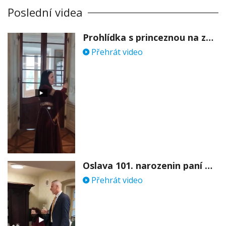
Poslední videa
Prohlídka s princeznou na zámku Stekník
Přehrát video
Oslava 101. narozenin paní Věry Skořepové
Přehrát video