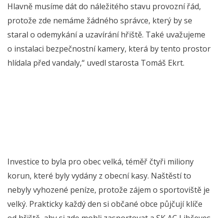
Hlavně musíme dát do náležitého stavu provozní řád,
protože zde nemáme žádného správce, který by se
staral o odemykání a uzavírání hřiště. Také uvažujeme
o instalaci bezpečnostní kamery, která by tento prostor
hlídala před vandaly,“ uvedl starosta Tomáš Ekrt.
Investice to byla pro obec velká, téměř čtyři miliony
korun, které byly vydány z obecní kasy. Naštěstí to
nebyly vyhozené peníze, protože zájem o sportoviště je
velký. Prakticky každý den si občané obce půjčují klíče
od hřiště, aby si zde mohli zasportovat a SK AC Libčeves