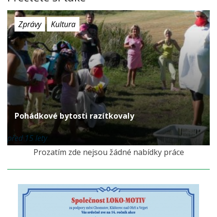
Zprávy
Kultura
Pohádkové bytosti razítkovaly
před 15 lety
Prozatím zde nejsou žádné nabídky práce